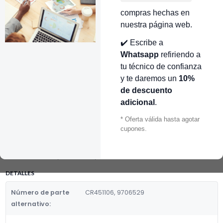
🔥 OBTENER DESCUENTO
INMEDIATO 🔥
compras hechas en
nuestra página web.
👉 Conocer más…
✔️ Escribe a
Whatsapp
refiriendo a
Mostrar stock de ubicaciones
tu técnico de confianza
DESCRIPCIÓN
y te daremos un
10%
de descuento
ENGRANE BATIDORA KIT CHENAID sust 9703543, W11086780
KITCHEN AID CR451106
adicional
.
* Oferta válida hasta agotar
Fabricante:
cupones.
WHIRLPOOL
Categoria de Repuestos:
TRANSMISIONES, ENGRANES, BIELA
DETALLES
Número de parte
CR451106, 9706529
alternativo: