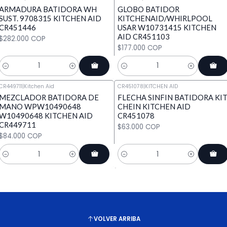
ARMADURA BATIDORA WH
GLOBO BATIDOR
SUST. 9708315 KITCHEN AID
KITCHENAID/WHIRLPOOL
CR451446
USAR W10731415 KITCHEN
AID CR451103
$282.000 COP
$177.000 COP
Cantidad
Cantidad
CR449711
|
Kitchen Aid
CR451078
|
KITCHEN AID
MEZCLADOR BATIDORA DE
FLECHA SINFIN BATIDORA KI
MANO WPW10490648
CHEIN KITCHEN AID
W10490648 KITCHEN AID
CR451078
CR449711
$63.000 COP
$84.000 COP
Cantidad
Cantidad
VOLVER ARRIBA