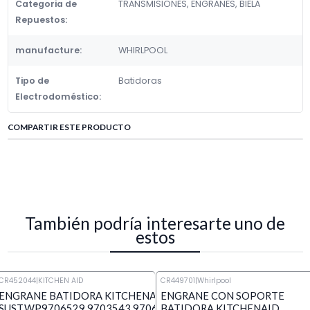
Categoria de
TRANSMISIONES, ENGRANES, BIELA
Repuestos:
manufacture:
WHIRLPOOL
Tipo de
Batidoras
Electrodoméstico:
COMPARTIR ESTE PRODUCTO
También podría interesarte uno de
estos
CR452044
|
KITCHEN AID
CR449701
|
Whirlpool
ENGRANE BATIDORA KITCHENAID
ENGRANE CON SOPORTE
SUST,WP9706529,9703543,9706529,W10916068
BATIDORA KITCHENAID