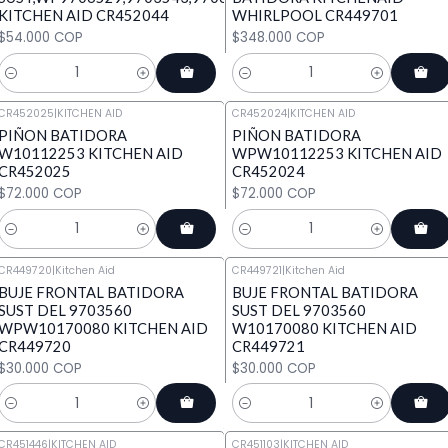
KITCHEN AID CR452044
WHIRLPOOL CR449701
$54.000 COP
$348.000 COP
Cantidad
Cantidad
CR452025
|
KITCHEN AID
CR452024
|
KITCHEN AID
PIÑON BATIDORA
PIÑON BATIDORA
W10112253 KITCHEN AID
WPW10112253 KITCHEN AID
CR452025
CR452024
$72.000 COP
$72.000 COP
Cantidad
Cantidad
CR449720
|
Kitchen Aid
CR449721
|
Kitchen Aid
BUJE FRONTAL BATIDORA
BUJE FRONTAL BATIDORA
SUST DEL 9703560
SUST DEL 9703560
WPW10170080 KITCHEN AID
W10170080 KITCHEN AID
CR449720
CR449721
$30.000 COP
$30.000 COP
Cantidad
Cantidad
CR451446
|
KITCHEN AID
CR451103
|
KITCHEN AID