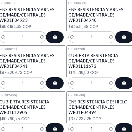
CKD81469
|
CKD80498
|
ENS RESISTENCIA Y ARNES
ENS RESISTENCIA Y ARNES
GE/MABE/CENTRALES
GE/MABE/CENTRALES
WR01F04923
WR01F04940
$953.184,38 COP
$845.111,48 COP
Cantidad
Cantidad
CKD80822
|
CKD82281
|
ENS RESISTENCIA Y ARNES
CUBIERTA RESISTENCIA
GE/MABE/CENTRALES
GE/MABE/CENTRALES
WR01F04941
WR01L11673
$875.209,73 COP
$175.216,50 COP
Cantidad
Cantidad
CKD82466
|
CKD81580
|
CUBIERTA RESISTENCIA
ENS RESISTENCIA DESHIELO
GE/MABE/CENTRALES
GE/MABE/CENTRALES
WR01L12905
WR01F04494
$110.760,75 COP
$377.237,25 COP