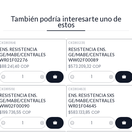
También podría interesarte uno de
estos
CKD80164
|
CKD80231
|
ENS. RESISTENCIA
RESISTENCIA ENS.
GE/MABE/CENTRALES
GE/MABE/CENTRALES
WR01F02276
WW02F00089
$88.241,40 COP
$573.209,32 COP
Cantidad
Cantidad
CKD81519
|
CKD80463
|
RESISTENCIA ENS.
ENS. RESISTENCIA SXS
GE/MABE/CENTRALES
GE/MABE/CENTRALES
WW02F00090
WR01F04645
$199.736,55 COP
$583.133,85 COP
Cantidad
Cantidad