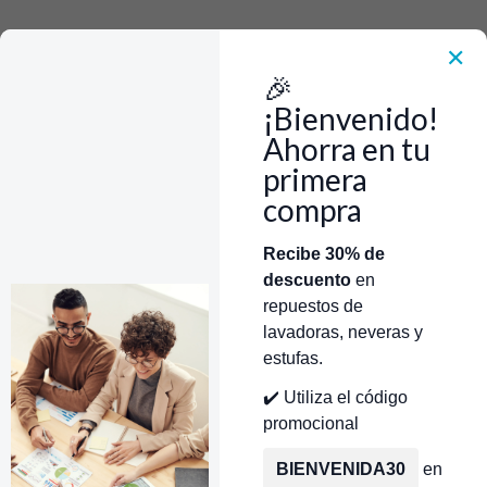
Rápido, Fácil y 100% Seguro. WhatsApp +573103388303
Envía Foto de la parte que necesitas,💲 Precio y disponiblidad de inventario
el mismo día.
✕
🎉
Inicio
Tienda
Ens Resistencia GE/Mabe/Centrales WR01F04725
¡Bienvenido!
Ahorra en tu
primera
compra
Categorías
Inicio
Tienda
Técnicos Autorizados
Recibe 30% de
descuento
en
Donde encontrar modelo?
Servicios de Reparación
repuestos de
lavadoras, neveras y
estufas.
✔️ Utiliza el código
promocional
BIENVENIDA30
en