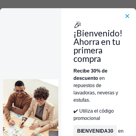
Rápido, Fácil y 100% Seguro. WhatsApp +573103388303
Envía Foto de la parte que necesitas,💲 Precio y disponiblidad de inventario
el mismo día.
✕
🎉
Inicio
Herramientas
ESPREA CAPOTE 1/8 X CR450519
¡Bienvenido!
Ahorra en tu
primera
compra
Categorías
Inicio
Tienda
Técnicos Autorizados
Recibe 30% de
descuento
en
Donde encontrar modelo?
Servicios de Reparación
repuestos de
lavadoras, neveras y
estufas.
✔️ Utiliza el código
promocional
BIENVENIDA30
en