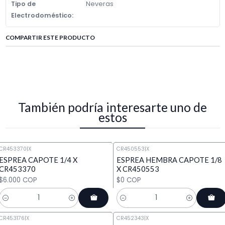
Tipo de
Neveras
Electrodoméstico:
COMPARTIR ESTE PRODUCTO
También podría interesarte uno de
estos
CR453370
|
X
CR450553
|
X
ESPREA CAPOTE 1/4 X
ESPREA HEMBRA CAPOTE 1/8
CR453370
X CR450553
$6.000 COP
$0 COP
Cantidad
Cantidad
CR453176
|
X
CR452343
|
X