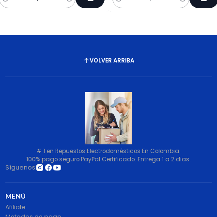
Cantidad
Cantidad
VOLVER ARRIBA
# 1 en Repuestos Electrodomésticos En Colombia.
100% pago seguro PayPal Certificado. Entrega 1 a 2 dias.
Síguenos
MENÚ
Afiliate
Metodos de pago