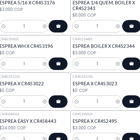
ESPREA 5/16 X CR453176
ESPREA 1/4 QUEM. BOILER X
CR452343
$3.000 COP
$6.000 COP
Cantidad
Cantidad
CR453196
|
X
CR452344
|
X
ESPREA WH X CR453196
ESPREA BOILER X CR452344
$0 COP
$3.000 COP
Cantidad
Cantidad
CR453022
|
X
CR453023
|
X
ESPREA X CR453022
ESPREA X CR453023
$0 COP
$0 COP
Cantidad
Cantidad
CR458443
|
X
CR452495
|
X
ESPREA EASY X CR458443
ESPREA X CR452495
$24.000 COP
$3.000 COP