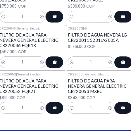
$753.000 COP
$330.000 COP
Cantidad
Cantidad
CR220046
|
General Electric
CR220011
|
LG
FILTRO DE AGUA PARA
FILTRO DE AGUA NEVERA LG
NEVERA GENERAL ELECTRIC
CR220011 5231JA2005A
CR220046 FQK1K
$1.719.000 COP
$597.000 COP
Cantidad
Cantidad
CR220052
|
General Electric
CR220053
|
General Electric
FILTRO DE AGUA PARA
FILTRO DE AGUA PARA
NEVERA GENERAL ELECTRIC
NEVERA GENERAL ELECTRIC
CR220052 FQK2J
CR220053 MXRC
$819.000 COP
$843.000 COP
Cantidad
Cantidad