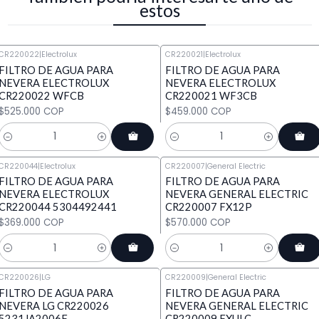
estos
CR220022
|
Electrolux
CR220021
|
Electrolux
FILTRO DE AGUA PARA
FILTRO DE AGUA PARA
NEVERA ELECTROLUX
NEVERA ELECTROLUX
CR220022 WFCB
CR220021 WF3CB
$525.000 COP
$459.000 COP
Cantidad
Cantidad
CR220044
|
Electrolux
CR220007
|
General Electric
FILTRO DE AGUA PARA
FILTRO DE AGUA PARA
NEVERA ELECTROLUX
NEVERA GENERAL ELECTRIC
CR220044 5304492441
CR220007 FX12P
$369.000 COP
$570.000 COP
Cantidad
Cantidad
CR220026
|
LG
CR220009
|
General Electric
FILTRO DE AGUA PARA
FILTRO DE AGUA PARA
NEVERA LG CR220026
NEVERA GENERAL ELECTRIC
5231JA2006F
CR220009 FXULC