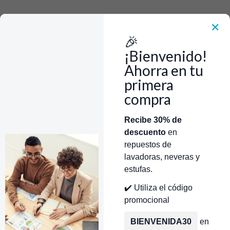
Rápido, Fácil y 100% Seguro. WhatsApp +573103388303
Envía Foto de la parte que necesitas,💲 Precio y disponiblidad de inventario
el mismo día.
✕
🎉
Inicio
Repuestos Para Neveras
Repuestos Nevera Electrolux
Filtros Nevera Electrolux
¡Bienvenido!
Filtro de agua para nevera Electrolux CR220020
Ahorra en tu
primera
compra
Categorías
Inicio
Tienda
Técnicos Autorizados
Recibe 30% de
descuento
en
Donde encontrar modelo?
Servicios de Reparación
repuestos de
lavadoras, neveras y
estufas.
✔️ Utiliza el código
promocional
BIENVENIDA30
en