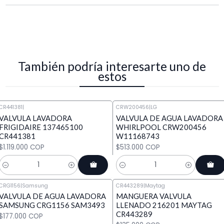
También podría interesarte uno de
estos
CR441381
|
CRW200456
|
LG
VALVULA LAVADORA
VALVULA DE AGUA LAVADORA
FRIGIDAIRE 137465100
WHIRLPOOL CRW200456
CR441381
W11168743
$1.119.000 COP
$513.000 COP
Cantidad
Cantidad
CRG1156
|
Samsung
CR443289
|
Maytag
VALVULA DE AGUA LAVADORA
MANGUERA VALVULA
SAMSUNG CRG1156 SAM3493
LLENADO 216201 MAYTAG
CR443289
$177.000 COP