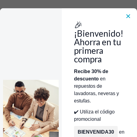
Rápido, Fácil y 100% Seguro. WhatsApp +573103388303
Envía Foto de la parte que necesitas,💲 Precio y disponiblidad de inventario
el mismo día.
✕
🎉
Inicio
Repuestos Para Lavadoras
Repuestos Para Lavadora Frigidaire
Valvula Lavadora Frigidaire
¡Bienvenido!
Frigidaire 137465101 Valvula De Entrada De Agua
Ahorra en tu
primera
compra
Categorías
Inicio
Tienda
Técnicos Autorizados
Recibe 30% de
descuento
en
Donde encontrar modelo?
Servicios de Reparación
repuestos de
lavadoras, neveras y
estufas.
✔️ Utiliza el código
promocional
BIENVENIDA30
en