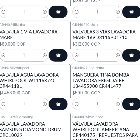
$135.000 COP
Cantidad
Cantidad
CR440241
|
Mabe
CR440240
|
Mabe
VALVULA 1 VIA LAVADORA
VALVULAS 3 VIAS LAVADORA
MABE
MABE 189D3116P01710
$60.000 COP
$312.000 COP
Cantidad
Cantidad
CR441181
|
Whirlpool
CR441477
|
Frigidaire
VALVULA AGUA LAVADORA
MANGUERA TINA BOMBA
WHIRLPOOL W11168740
LAVADORA FRIGIDAIRE
CR441181
134455900 CR441477
$1.458.000 COP
$591.000 COP
Cantidad
Cantidad
CRC10029
|
Samsung
CR440175
|
Whirlpool
VÁLVULA LAVADORA
VÁLVULA LAVADORA
SAMSUNG DIAMOND DRUM
WHIRLPOOL AMERICANA
CRC10029
CR440175 | REPUESTOS PARA