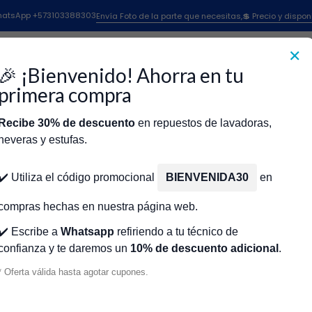
ienda
Interruptor Infinito de Quemador GE WS01F01248 para Estufa E
 WhatsApp +573103388303
Envía Foto de la parte que necesitas,💲 Precio y dispon
✕
|
Interruptor I
🎉 ¡Bienvenido! Ahorra en tu
WS01F01248 p
primera compra
Recibe 30% de descuento
en repuestos de lavadoras,
Agr
Cantidad
neveras y estufas.
icio
Tienda
Técnicos Autorizados
Donde encontrar modelo?
Servic
Agregar a la lista de fa
✔️ Utiliza el código promocional
BIENVENIDA30
en
🔥 OBTENE
compras hechas en nuestra página web.
✔️ Escribe a
Whatsapp
refiriendo a tu técnico de
confianza y te daremos un
10% de descuento adicional
.
Mostrar stock de ubicacio
* Oferta válida hasta agotar cupones.
DESCRIPCIÓN