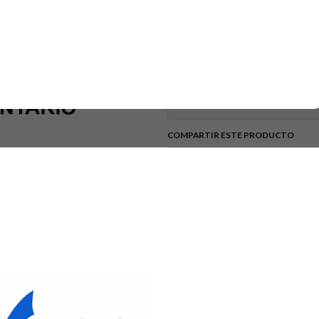
SKU: WS01F01248 • Marca/Compat
de Quemador para Estufa. • Est
Recomendación: verifica compa
factura. Envíos a todo Colomb
DETALLES
Tipo de Electrodoméstico:
COMPARTIR ESTE PRODUCTO