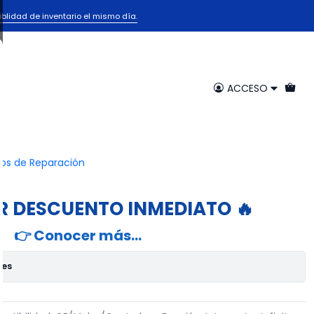
léctrica
iblidad de inventario el mismo día.
nfinito de Quemador GE
ara Estufa Eléctrica
ACCESO
egar al Carrito
Comprar ahora
ios de Reparación
voritos
R DESCUENTO INMEDIATO 🔥
👉 Conocer más…
nes