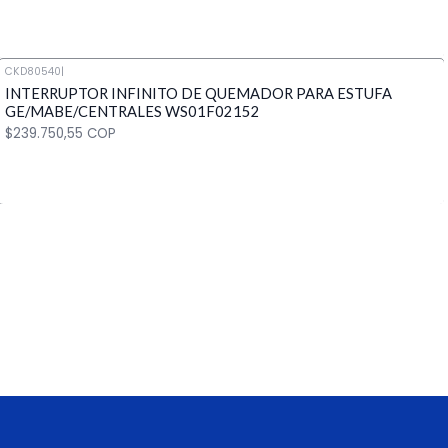
CKD80540
|
INTERRUPTOR INFINITO DE QUEMADOR PARA ESTUFA
Cantidad
GE/MABE/CENTRALES WS01F02152
$239.750,55 COP
Cantidad