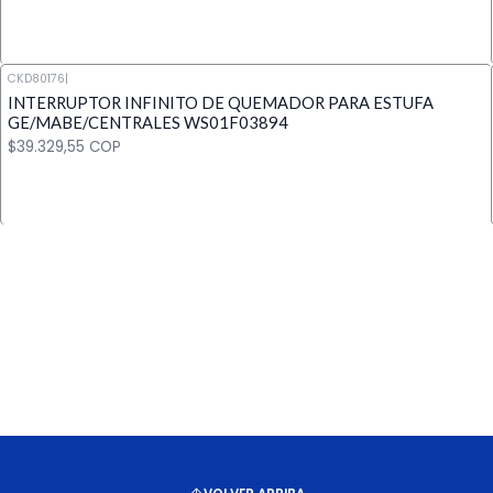
CKD80176
|
INTERRUPTOR INFINITO DE QUEMADOR PARA ESTUFA
Cantidad
GE/MABE/CENTRALES WS01F03894
$39.329,55 COP
Cantidad