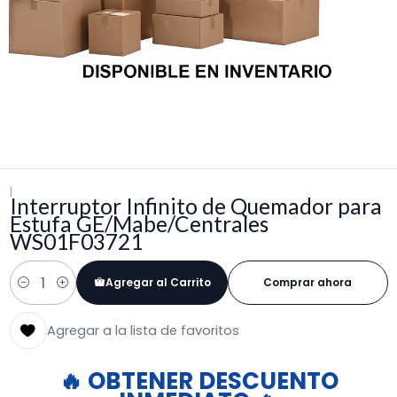
|
Interruptor Infinito de Quemador para
Estufa GE/Mabe/Centrales
WS01F03721
Agregar al Carrito
Comprar ahora
Cantidad
Agregar a la lista de favoritos
🔥 OBTENER DESCUENTO