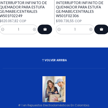
INTERRUPTOR INFINITO DE
INTERRUPTOR INFINITO DE
QUEMADOR PARA ESTUFA
QUEMADOR PARA ESTUFA
GE/MABE/CENTRALES
GE/MABE/CENTRALES
WS01F02249
WS01F02306
$620.067,82 COP
$199.736,55 COP
Cantidad
Cantidad
VOLVER ARRIBA
# 1 en Repuestos Electrodomésticos En Colombia.