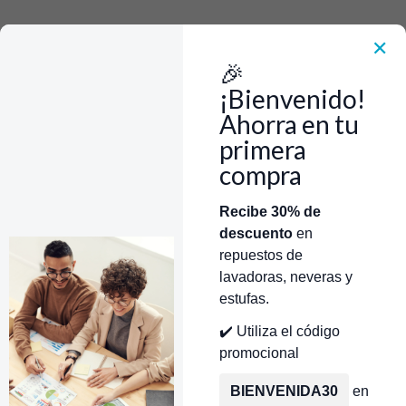
Rápido, Fácil y 100% Seguro. WhatsApp +573103388303
Envía Foto de la parte que necesitas,💲 Precio y disponiblidad de inventario
el mismo día.
✕
🎉
Inicio
Tienda
Interruptor Infinito de Quemador para Estufa GE/Mabe/Centrales
¡Bienvenido!
WS01F03721
Ahorra en tu
primera
compra
Categorías
Inicio
Tienda
Técnicos Autorizados
Recibe 30% de
descuento
en
Donde encontrar modelo?
Servicios de Reparación
repuestos de
lavadoras, neveras y
estufas.
✔️ Utiliza el código
promocional
BIENVENIDA30
en