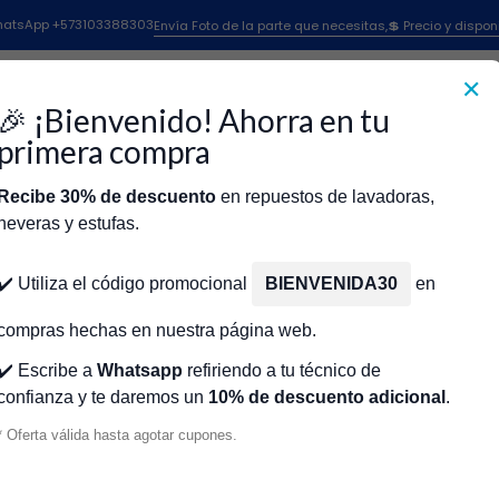
da
Interruptor Infinito de Quemador para Estufa GE/Mabe/Centrale
 WhatsApp +573103388303
Envía Foto de la parte que necesitas,💲 Precio y dispon
✕
|
Interruptor I
🎉 ¡Bienvenido! Ahorra en tu
Estufa GE/M
primera compra
Recibe 30% de descuento
en repuestos de lavadoras,
Agr
Cantidad
neveras y estufas.
icio
Tienda
Técnicos Autorizados
Donde encontrar modelo?
Servic
Agregar a la lista de fa
✔️ Utiliza el código promocional
BIENVENIDA30
en
🔥 OBTENE
compras hechas en nuestra página web.
✔️ Escribe a
Whatsapp
refiriendo a tu técnico de
confianza y te daremos un
10% de descuento adicional
.
Mostrar stock de ubicacio
* Oferta válida hasta agotar cupones.
DESCRIPCIÓN