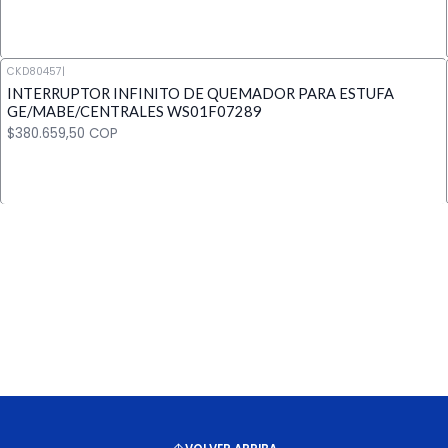
CKD80457
|
INTERRUPTOR INFINITO DE QUEMADOR PARA ESTUFA
Cantidad
GE/MABE/CENTRALES WS01F07289
$380.659,50 COP
Cantidad