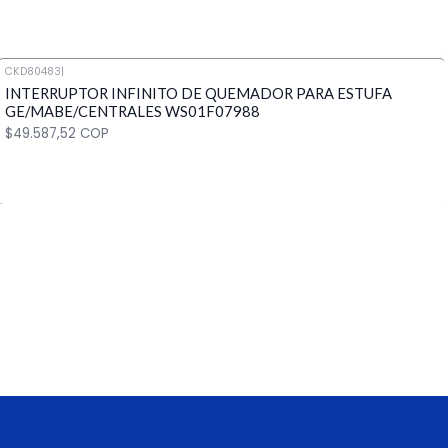
CKD80483
|
INTERRUPTOR INFINITO DE QUEMADOR PARA ESTUFA
Cantidad
GE/MABE/CENTRALES WS01F07988
$49.587,52 COP
Cantidad