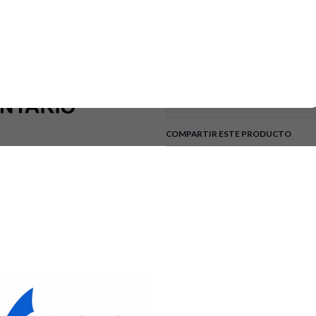
SKU: WS01F08972 • Marca/Compa
de Quemador para Estufa. • Est
Recomendación: verifica compa
factura. Envíos a todo Colomb
DETALLES
Tipo de Electrodoméstico:
COMPARTIR ESTE PRODUCTO