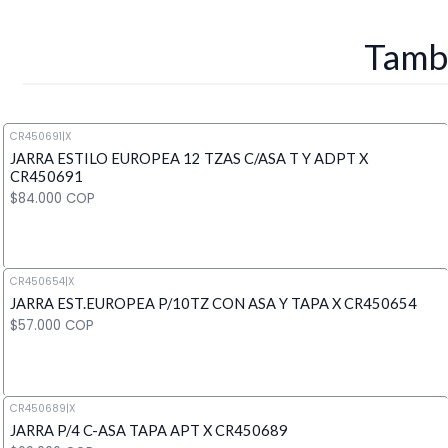
Tambi
CR450691
|
X
JARRA ESTILO EUROPEA 12 TZAS C/ASA T Y ADPT X
CR450691
$84.000 COP
CR450654
|
X
JARRA EST.EUROPEA P/10TZ CON ASA Y TAPA X CR450654
Cantidad
$57.000 COP
CR450689
|
X
JARRA P/4 C-ASA TAPA APT X CR450689
Cantidad