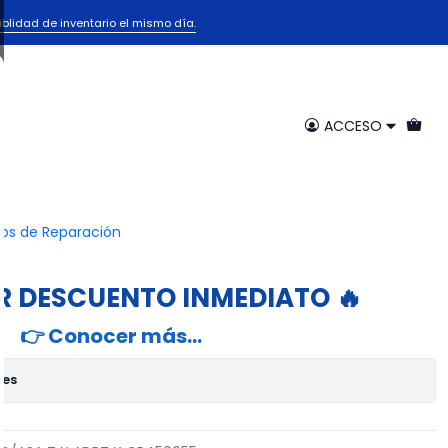
iblidad de inventario el mismo día.
O EUROPEA 12 TZAS C/ASA
CR450655
ACCESO
egar al Carrito
Comprar ahora
ios de Reparación
voritos
R DESCUENTO INMEDIATO 🔥
👉 Conocer más…
nes