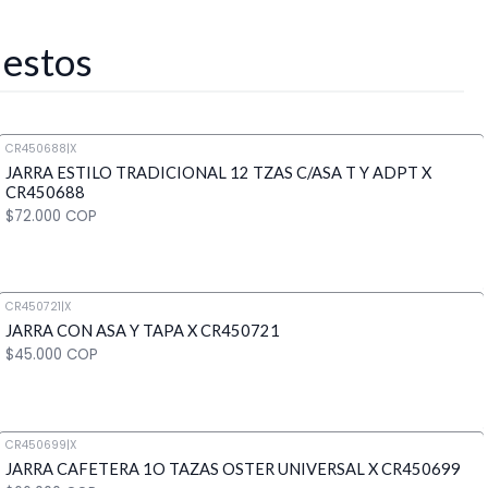
 estos
CR450688
|
X
JARRA ESTILO TRADICIONAL 12 TZAS C/ASA T Y ADPT X
CR450688
$72.000 COP
CR450721
|
X
JARRA CON ASA Y TAPA X CR450721
Cantidad
$45.000 COP
CR450699
|
X
JARRA CAFETERA 1O TAZAS OSTER UNIVERSAL X CR450699
Cantidad