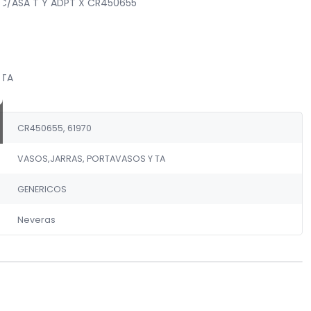
 C/ASA T Y ADPT X CR450655
 TA
CR450655, 61970
VASOS,JARRAS, PORTAVASOS Y TA
GENERICOS
Neveras