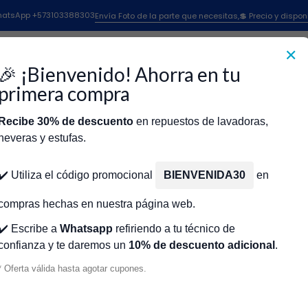
Inicio
JARRA ESTILO EUROPEA 12 TZAS C/ASA T Y ADPT X CR450655
 WhatsApp +573103388303
Envía Foto de la parte que necesitas,💲 Precio y dispon
✕
|
JARRA ESTIL
🎉 ¡Bienvenido! Ahorra en tu
T Y ADPT X 
primera compra
Recibe 30% de descuento
en repuestos de lavadoras,
Agr
Cantidad
neveras y estufas.
icio
Tienda
Técnicos Autorizados
Donde encontrar modelo?
Servic
Agregar a la lista de fa
✔️ Utiliza el código promocional
BIENVENIDA30
en
🔥 OBTENE
compras hechas en nuestra página web.
✔️ Escribe a
Whatsapp
refiriendo a tu técnico de
confianza y te daremos un
10% de descuento adicional
.
Mostrar stock de ubicacio
* Oferta válida hasta agotar cupones.
DESCRIPCIÓN