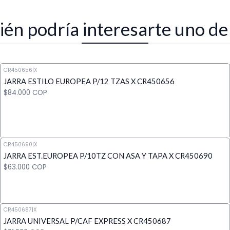
én podría interesarte uno de
CR450656
|
X
JARRA ESTILO EUROPEA P/12 TZAS X CR450656
$84.000 COP
CR450690
|
X
JARRA EST.EUROPEA P/10TZ CON ASA Y TAPA X CR450690
Cantidad
$63.000 COP
CR450687
|
X
JARRA UNIVERSAL P/CAF EXPRESS X CR450687
Cantidad