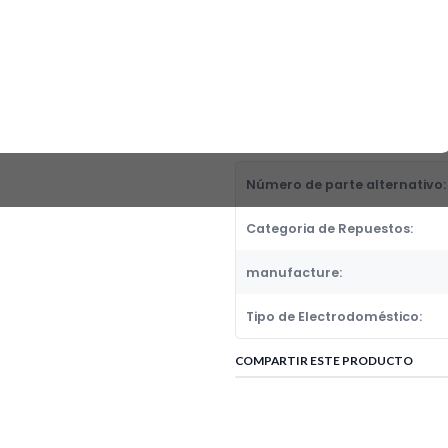
JARRA ESTILO EUROPEA 12 TZAS
Fabricante:
GENERICOS
Categoria de Repuestos:
VASOS,JARRAS, PORTAVASOS Y
DETALLES
Número de parte alternativo:
Categoria de Repuestos:
manufacture:
Tipo de Electrodoméstico:
COMPARTIR ESTE PRODUCTO