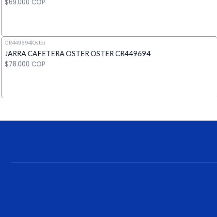
$69.000 COP
CR449694
|
Oster
JARRA CAFETERA OSTER OSTER CR449694
Cantidad
$78.000 COP
Cantidad