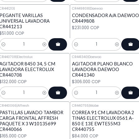
CR441213
|
CR449808
|
Daewoo
PEGANTE VARILLAS
CONDENSADOR A/A DAEWOO
UNIVERSAL LAVADORA
CR449808
CR441213
$231.000 COP
$51.000 COP
Cantidad
Cantidad
CR440708
|
Electrolux
CR441340
|
Daewoo
AGITADOR 8450 34, 5 CM
AGITADOR PLANO BLANCO
LAVADORA ELECTROLUX
LAVADORA DAEWOO
CR440708
CR441340
$132.000 COP
$306.000 COP
Cantidad
Cantidad
CR440066
|
Affresh
CR440755
|
Mabe
PASTILLAS LAVADO TAMBOR
CORREA 91 CM LAVADORA 2
CARGA FRONTAL AFFRESH
TINAS ELECTROLUX 0561 A-
PAQUETE X 3 W10135699
850 E 13E EWTE55M3
CR440066
CR440755
$165.000 COP
$84.000 COP