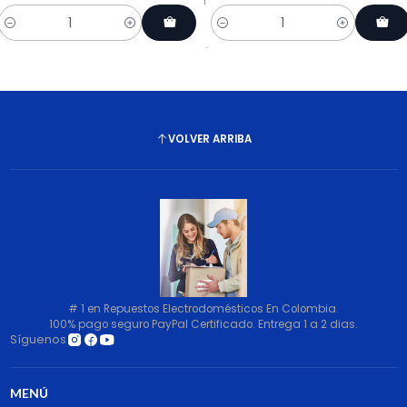
Cantidad
Cantidad
VOLVER ARRIBA
# 1 en Repuestos Electrodomésticos En Colombia.
100% pago seguro PayPal Certificado. Entrega 1 a 2 dias.
Síguenos
MENÚ