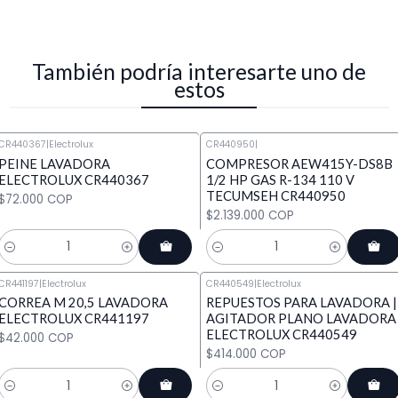
También podría interesarte uno de
estos
CR440367
|
Electrolux
CR440950
|
PEINE LAVADORA
COMPRESOR AEW415Y-DS8B
ELECTROLUX CR440367
1/2 HP GAS R-134 110 V
TECUMSEH CR440950
$72.000 COP
$2.139.000 COP
Cantidad
Cantidad
CR441197
|
Electrolux
CR440549
|
Electrolux
CORREA M 20,5 LAVADORA
REPUESTOS PARA LAVADORA |
ELECTROLUX CR441197
AGITADOR PLANO LAVADORA
ELECTROLUX CR440549
$42.000 COP
$414.000 COP
Cantidad
Cantidad