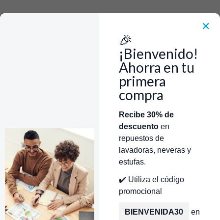
Rápido, Fácil y 100% Seguro. WhatsApp +573103388303
Envía Foto de la parte que necesitas,💲 Precio y disponiblidad de inventario
el mismo día.
✕
🎉
Inicio
Herramientas
Condensadores / Limpiador de Serpentines Aerosol 18oz
¡Bienvenido!
Electrodoméstico CR441118
Ahorra en tu
primera
compra
Categorías
Inicio
Tienda
Técnicos Autorizados
Recibe 30% de
descuento
en
Donde encontrar modelo?
Servicios de Reparación
repuestos de
lavadoras, neveras y
estufas.
✔️ Utiliza el código
promocional
BIENVENIDA30
en