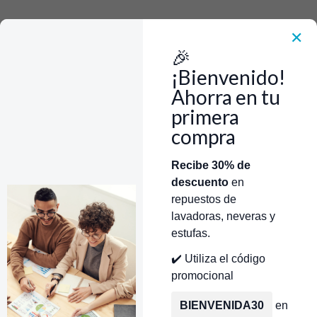
Rápido, Fácil y 100% Seguro. WhatsApp +573103388303
Envía Foto de la parte que necesitas,💲 Precio y disponiblidad de inventario
el mismo día.
✕
🎉
Inicio
Tienda
Modulo de Encendido 7+0 GE/Mabe/Centrales WS01F04213
¡Bienvenido!
Ahorra en tu
primera
compra
Categorías
Inicio
Tienda
Técnicos Autorizados
Recibe 30% de
descuento
en
Donde encontrar modelo?
Servicios de Reparación
repuestos de
lavadoras, neveras y
estufas.
✔️ Utiliza el código
promocional
BIENVENIDA30
en