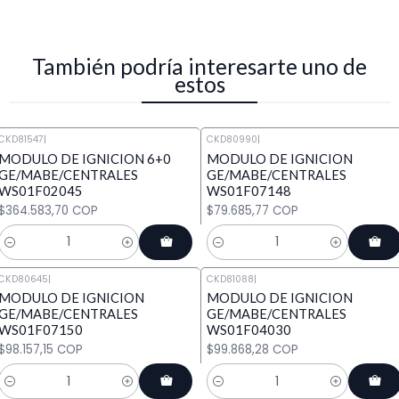
También podría interesarte uno de
estos
CKD81547
|
CKD80990
|
MODULO DE IGNICION 6+0
MODULO DE IGNICION
GE/MABE/CENTRALES
GE/MABE/CENTRALES
WS01F02045
WS01F07148
$364.583,70 COP
$79.685,77 COP
Cantidad
Cantidad
CKD80645
|
CKD81088
|
MODULO DE IGNICION
MODULO DE IGNICION
GE/MABE/CENTRALES
GE/MABE/CENTRALES
WS01F07150
WS01F04030
$98.157,15 COP
$99.868,28 COP
Cantidad
Cantidad