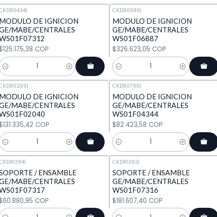
CKD80434
|
CKD80986
|
MODULO DE IGNICION
MODULO DE IGNICION
GE/MABE/CENTRALES
GE/MABE/CENTRALES
WS01F07312
WS01F06887
$125.175,38 COP
$326.623,05 COP
Cantidad
Cantidad
CKD80269
|
CKD80786
|
MODULO DE IGNICION
MODULO DE IGNICION
GE/MABE/CENTRALES
GE/MABE/CENTRALES
WS01F02040
WS01F04344
$131.335,42 COP
$82.423,58 COP
Cantidad
Cantidad
CKD81394
|
CKD81392
|
SOPORTE / ENSAMBLE
SOPORTE / ENSAMBLE
GE/MABE/CENTRALES
GE/MABE/CENTRALES
WS01F07317
WS01F07316
$60.880,95 COP
$181.607,40 COP