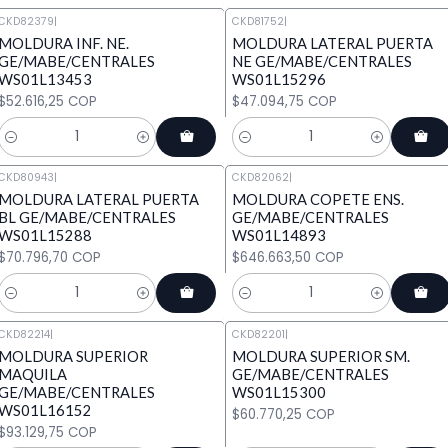
CKD82379
|
CKD81752
|
MOLDURA INF. NE.
MOLDURA LATERAL PUERTA
GE/MABE/CENTRALES
NE GE/MABE/CENTRALES
WS01L13453
WS01L15296
$52.616,25 COP
$47.094,75 COP
Cantidad
Cantidad
CKD80943
|
CKD82062
|
MOLDURA LATERAL PUERTA
MOLDURA COPETE ENS.
BL GE/MABE/CENTRALES
GE/MABE/CENTRALES
WS01L15288
WS01L14893
$70.796,70 COP
$646.663,50 COP
Cantidad
Cantidad
CKD82214
|
CKD82201
|
MOLDURA SUPERIOR
MOLDURA SUPERIOR SM.
MAQUILA
GE/MABE/CENTRALES
GE/MABE/CENTRALES
WS01L15300
WS01L16152
$60.770,25 COP
$93.129,75 COP