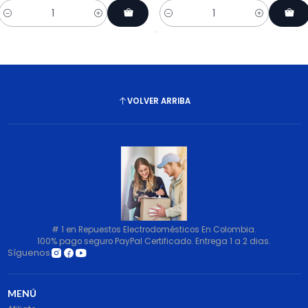
Cantidad
Cantidad
VOLVER ARRIBA
# 1 en Repuestos Electrodomésticos En Colombia.
100% pago seguro PayPal Certificado. Entrega 1 a 2 dias.
Síguenos
MENÚ