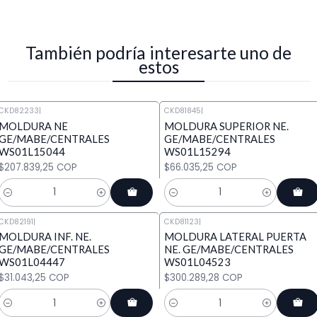
También podría interesarte uno de
estos
CKD82233
|
CKD81845
|
MOLDURA NE
MOLDURA SUPERIOR NE.
GE/MABE/CENTRALES
GE/MABE/CENTRALES
WS01L15044
WS01L15294
$207.839,25 COP
$66.035,25 COP
Cantidad
Cantidad
CKD82191
|
CKD81123
|
MOLDURA INF. NE.
MOLDURA LATERAL PUERTA
GE/MABE/CENTRALES
NE. GE/MABE/CENTRALES
WS01L04447
WS01L04523
$31.043,25 COP
$300.289,28 COP
Cantidad
Cantidad