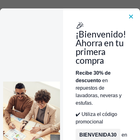
Rápido, Fácil y 100% Seguro. WhatsApp +573103388303
Envía Foto de la parte que necesitas,💲 Precio y disponiblidad de inventario
el mismo día.
✕
🎉
Inicio
Tienda
Moldura Frente de Perillas Ne GE/Mabe/Centrales WS01L08273
¡Bienvenido!
Ahorra en tu
primera
compra
Categorías
Inicio
Tienda
Técnicos Autorizados
Recibe 30% de
descuento
en
Donde encontrar modelo?
Servicios de Reparación
repuestos de
lavadoras, neveras y
estufas.
✔️ Utiliza el código
promocional
BIENVENIDA30
en