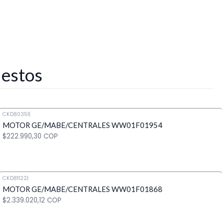
 estos
CKD80351
|
MOTOR GE/MABE/CENTRALES WW01F01954
$222.990,30 COP
CKD81122
|
MOTOR GE/MABE/CENTRALES WW01F01868
Cantidad
$2.339.020,12 COP