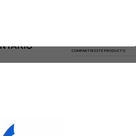
SKU: WW01F01958 • Marca/Compa
nuevo, original/OEM o equivale
por modelo o envíanos foto de 
DETALLES
Tipo de Electrodoméstico:
COMPARTIR ESTE PRODUCTO