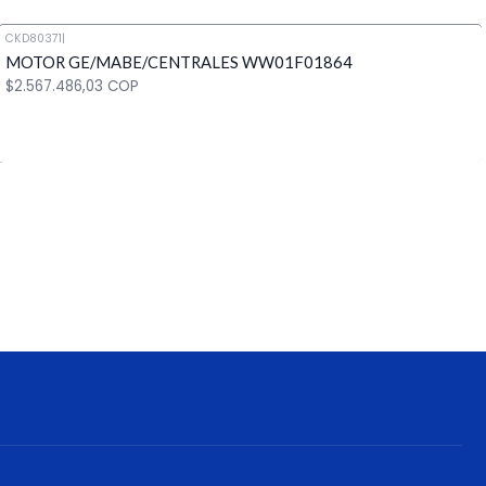
CKD80371
|
MOTOR GE/MABE/CENTRALES WW01F01864
Cantidad
$2.567.486,03 COP
Cantidad