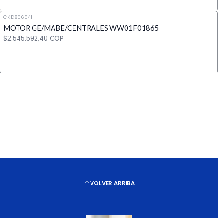
CKD80604
|
MOTOR GE/MABE/CENTRALES WW01F01865
Cantidad
$2.545.592,40 COP
Cantidad
VOLVER ARRIBA