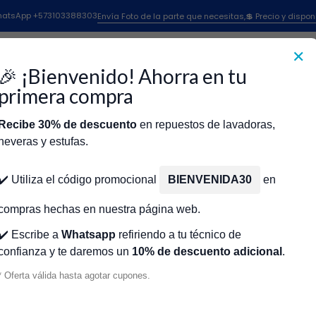
Inicio
Tienda
Motor GE/Mabe/Centrales WW01F01958
 WhatsApp +573103388303
Envía Foto de la parte que necesitas,💲 Precio y dispon
✕
|
Motor GE/Ma
🎉 ¡Bienvenido! Ahorra en tu
WW01F0195
primera compra
Recibe 30% de descuento
en repuestos de lavadoras,
Agr
Cantidad
neveras y estufas.
icio
Tienda
Técnicos Autorizados
Donde encontrar modelo?
Servic
Agregar a la lista de fa
✔️ Utiliza el código promocional
BIENVENIDA30
en
🔥 OBTENE
compras hechas en nuestra página web.
✔️ Escribe a
Whatsapp
refiriendo a tu técnico de
confianza y te daremos un
10% de descuento adicional
.
Mostrar stock de ubicacio
* Oferta válida hasta agotar cupones.
DESCRIPCIÓN