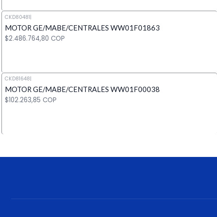
CKD80481
|
MOTOR GE/MABE/CENTRALES WW01F01863
Cantidad
$2.486.764,80 COP
CKD81648
|
MOTOR GE/MABE/CENTRALES WW01F00038
Cantidad
$102.263,85 COP
Cantidad