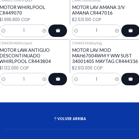
CR449070
|
Whirlpool
CR447016
|
Amana
MOTOR WHIRLPOOL
MOTOR LAV AMANA 3/V
CR449070
AMANA CR447016
$1.996.800 COP
$2.531.100 COP
Cantidad
Cantidad
CR443804
|
Whirlpool
CR444336
|
Maytag
MOTOR LAW ANTIGUO
MOTOR LAV MOD
DESCONTINUADO
MAH67004WM Y WW SUST
WHIRLPOOL CR443804
34001405 MAYTAG CR444336
$1.122.000 COP
$2.613.000 COP
Cantidad
Cantidad
VOLVER ARRIBA