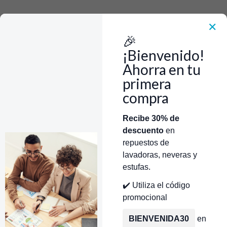
Rápido, Fácil y 100% Seguro. WhatsApp +573103388303
Envía Foto de la parte que necesitas,💲 Precio y disponiblidad de inventario
el mismo día.
✕
🎉
Inicio
Repuestos Para Lavaplatos
Repuestos Lavavajillas Whirlpool
Motor Lavavajillas Whirlpool
¡Bienvenido!
MOTOR LAVAVAJILLAS 8283457 WHIRLPOOL CR450319
Ahorra en tu
primera
compra
Categorías
Inicio
Tienda
Técnicos Autorizados
Recibe 30% de
descuento
en
Donde encontrar modelo?
Servicios de Reparación
repuestos de
lavadoras, neveras y
estufas.
✔️ Utiliza el código
promocional
BIENVENIDA30
en