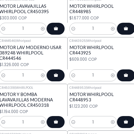
MOTOR LAVAVAJILLAS
MOTOR WHIRLPOOL
WHIRLPOOL CR450395
CR448985
$303.000 COP
$1.677.000 COP
Cantidad
Cantidad
CR444546
|
Whirlpool
CR443925
|
Whirlpool
MOTOR LAV MODERNO USAR
MOTOR WHIRLPOOL
389248 WHIRLPOOL
CR443925
CR444546
$609.000 COP
$1.326.000 COP
Cantidad
Cantidad
CR450318
|
WHIRLPOOL
CR448953
|
Whirlpool
MOTOR Y BOMBA
MOTOR WHIRLPOOL
LAVAVAJILLAS MODERNA
CR448953
WHIRLPOOL CR450318
$1.123.200 COP
$1.194.000 COP
Cantidad
Cantidad