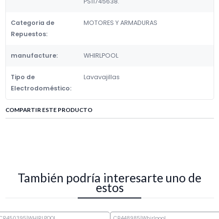
PS11745638.
Categoria de
MOTORES Y ARMADURAS
Repuestos:
manufacture:
WHIRLPOOL
Tipo de
Lavavajillas
Electrodoméstico:
COMPARTIR ESTE PRODUCTO
También podría interesarte uno de
estos
CR450395
|
WHIRLPOOL
CR448985
|
Whirlpool