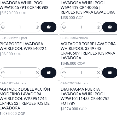
LAVADORA WHIRLPOOL
LAVADORA WHIRLPOOL
WPW10157913 CR440988
W694419 CR440055 |
REPUESTOS PARA LAVADORA
$5.520.000 COP
$138.000 COP
Cantidad
Cantidad
CR440044
|
Whirlpool
CR440609
|
Whirlpool
PICAPORTE LAVADORA
AGITADOR TORRE LAVADORA
WHIRLPOOL WP8540221
WHIRLPOOL 3349743
CR440609 | REPUESTOS PARA
$36.000 COP
LAVADORA
$645.000 COP
Cantidad
Cantidad
CR440212
|
Whirlpool
CR440752
|
Whirlpool
AGITADOR DOBLE ACCIÓN
DIAFRAGMA PUERTA
MODERNO LAVADORA
LAVADORA WHIRLPOOL
WHIRLPOOL WP3951744
WPW10111435 CR440752
CR440212 | REPUESTOS DE
FOT789
LAVADORA
$1.974.000 COP
$1.086.000 COP