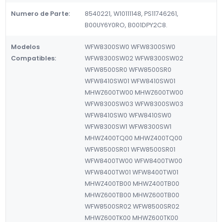
Numero de Parte:
8540221, W10111148, PS11746261,
B00UY6Y0RO, B001DPY2C8.
Modelos
WFW8300SW0 WFW8300SW0
Compatibles:
WFW8300SW02 WFW8300SW02
WFW8500SR0 WFW8500SR0
WFW8410SW01 WFW8410SW01
MHWZ600TW00 MHWZ600TW00
WFW8300SW03 WFW8300SW03
WFW8410SW0 WFW8410SW0
WFW8300SW1 WFW8300SW1
MHWZ400TQ00 MHWZ400TQ00
WFW8500SR01 WFW8500SR01
WFW8400TW00 WFW8400TW00
WFW8400TW01 WFW8400TW01
MHWZ400TB00 MHWZ400TB00
MHWZ600TB00 MHWZ600TB00
WFW8500SR02 WFW8500SR02
MHWZ600TK00 MHWZ600TK00