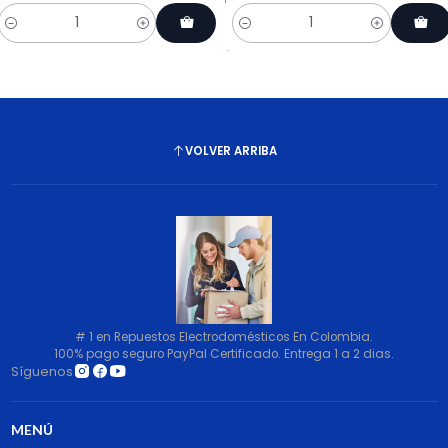
Cantidad
Cantidad
VOLVER ARRIBA
# 1 en Repuestos Electrodomésticos En Colombia.
100% pago seguro PayPal Certificado. Entrega 1 a 2 dias.
Síguenos
MENÚ