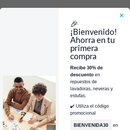
Rápido, Fácil y 100% Seguro. WhatsApp +573103388303
Envía Foto de la parte que necesitas,💲 Precio y disponiblidad de inventario
el mismo día.
✕
🎉
Inicio
Repuestos Para Lavadoras
Repuestos Para Lavadoras Whirlpool
Picaporte Para Lavadora Whirlpool
¡Bienvenido!
Picaporte Lavadora Whirlpool WP8540221 CR440044 | Repuestos
para Lavadora
Ahorra en tu
primera
compra
Categorías
Inicio
Tienda
Técnicos Autorizados
Recibe 30% de
descuento
en
Donde encontrar modelo?
Servicios de Reparación
repuestos de
lavadoras, neveras y
estufas.
✔️ Utiliza el código
promocional
BIENVENIDA30
en