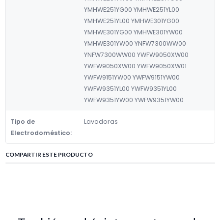
YMHWE251YG00 YMHWE251YL00
YMHWE251YL00 YMHWE301YG00
YMHWE301YG00 YMHWE301YW00
YMHWE301YW00 YNFW7300WW00
YNFW7300WW00 YWFW9050XW00
YWFW9050XW00 YWFW9050XW01
YWFW9151YW00 YWFW9151YW00
YWFW9351YL00 YWFW9351YL00
YWFW9351YW00 YWFW9351YW00
Tipo de
Lavadoras
Electrodoméstico:
COMPARTIR ESTE PRODUCTO