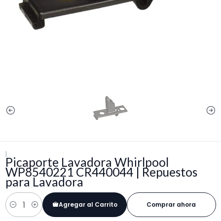
|
Picaporte Lavadora Whirlpool
WP8540221 CR440044 | Repuestos
para Lavadora
Agregar al Carrito
Comprar ahora
Cantidad