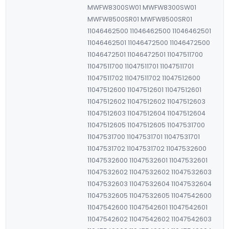
MWFW8300SW01 MWFW8300SW01
MWFW8500SR01 MWFW8500SR01
11046462500 11046462500 11046462501
11046462501 11046472500 11046472500
11046472501 11046472501 11047511700
11047511700 11047511701 11047511701
11047511702 11047511702 11047512600
11047512600 11047512601 11047512601
11047512602 11047512602 11047512603
11047512603 11047512604 11047512604
11047512605 11047512605 11047531700
11047531700 11047531701 11047531701
11047531702 11047531702 11047532600
11047532600 11047532601 11047532601
11047532602 11047532602 11047532603
11047532603 11047532604 11047532604
11047532605 11047532605 11047542600
11047542600 11047542601 11047542601
11047542602 11047542602 11047542603