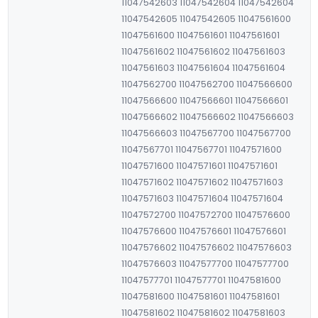
11047542603 11047542604 11047542604
11047542605 11047542605 11047561600
11047561600 11047561601 11047561601
11047561602 11047561602 11047561603
11047561603 11047561604 11047561604
11047562700 11047562700 11047566600
11047566600 11047566601 11047566601
11047566602 11047566602 11047566603
11047566603 11047567700 11047567700
11047567701 11047567701 11047571600
11047571600 11047571601 11047571601
11047571602 11047571602 11047571603
11047571603 11047571604 11047571604
11047572700 11047572700 11047576600
11047576600 11047576601 11047576601
11047576602 11047576602 11047576603
11047576603 11047577700 11047577700
11047577701 11047577701 11047581600
11047581600 11047581601 11047581601
11047581602 11047581602 11047581603