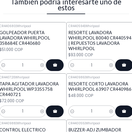
También podría interesarte uno de
estos
CR440680
|
Whirlpool
CR440594
|
Whirlpool
GOLPEADOR PUERTA
RESORTE LAVADORA
LAVADORA WHIRLPOOL
WHIRLPOOL 80040 CR440594
358684E CR440680
| REPUESTOS LAVADORA
WHIRLPOOL
$51.000 COP
$93.000 COP
Cantidad
Cantidad
CR440721
|
Whirlpool
CR440986
|
Whirlpool
TAPA AGITADOR LAVADORA
RESORTE CORTO LAVADORA
WHIRLPOOL WP3355758
WHIRLPOOL 63907 CR440986
CR440721
$48.000 COP
$72.000 COP
Cantidad
Cantidad
CR440988
|
Whirlpool
CR440055
|
Whirlpool
CONTROL ELECTRICO
BUZZER-ADJ ZUMBADOR