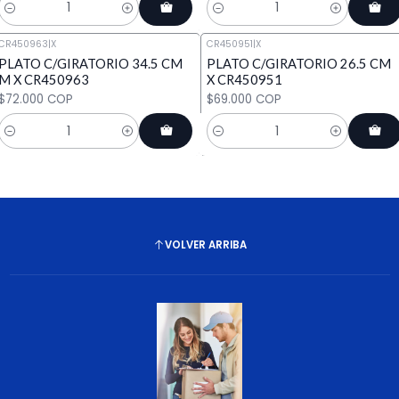
Cantidad
Cantidad
CR450963
|
X
CR450951
|
X
PLATO C/GIRATORIO 34.5 CM
PLATO C/GIRATORIO 26.5 CM
M X CR450963
X CR450951
$72.000 COP
$69.000 COP
Cantidad
Cantidad
VOLVER ARRIBA