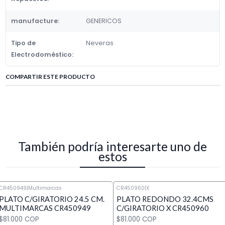
manufacture:
GENERICOS
Tipo de
Neveras
Electrodoméstico:
COMPARTIR ESTE PRODUCTO
También podría interesarte uno de
estos
CR450949
|
Multimarcas
CR450960
|
X
PLATO C/GIRATORIO 24.5 CM.
PLATO REDONDO 32.4CMS
MULTIMARCAS CR450949
C/GIRATORIO X CR450960
$81.000 COP
$81.000 COP