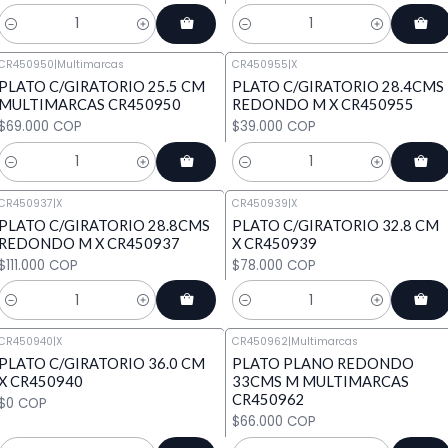
Cantidad
Cantidad
CR450950
|
Multimarcas
CR450955
|
X
PLATO C/GIRATORIO 25.5 CM
PLATO C/GIRATORIO 28.4CMS
MULTIMARCAS CR450950
REDONDO M X CR450955
$69.000 COP
$39.000 COP
Cantidad
Cantidad
CR450937
|
X
CR450939
|
X
PLATO C/GIRATORIO 28.8CMS
PLATO C/GIRATORIO 32.8 CM
REDONDO M X CR450937
X CR450939
$111.000 COP
$78.000 COP
Cantidad
Cantidad
CR450940
|
X
CR450962
|
Multimarcas
PLATO C/GIRATORIO 36.0 CM
PLATO PLANO REDONDO
X CR450940
33CMS M MULTIMARCAS
CR450962
$0 COP
$66.000 COP