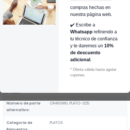
compras hechas en
👉 Conocer más…
nuestra página web.
Mostrar stock de ubicaciones
✔️ Escribe a
Whatsapp
refiriendo a
DESCRIPCIÓN
tu técnico de confianza
PLATO C/GIRATORIO REDONDO 32.5CMS MULTIMARCAS
y te daremos un
10%
CR450961
de descuento
adicional
.
Fabricante:
GENERICOS
* Oferta válida hasta agotar
Categoria de Repuestos:
cupones.
PLATOS
DETALLES
Número de parte
CR450961, PLATO-325
alternativo:
Categoria de
PLATOS
Repuestos: