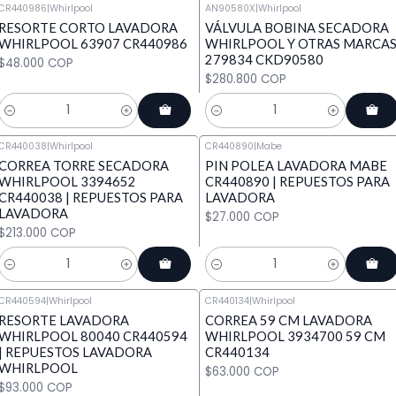
CR440986
|
Whirlpool
AN90580X
|
Whirlpool
RESORTE CORTO LAVADORA
VÁLVULA BOBINA SECADORA
WHIRLPOOL 63907 CR440986
WHIRLPOOL Y OTRAS MARCA
279834 CKD90580
$48.000 COP
$280.800 COP
Cantidad
Cantidad
CR440038
|
Whirlpool
CR440890
|
Mabe
CORREA TORRE SECADORA
PIN POLEA LAVADORA MABE
WHIRLPOOL 3394652
CR440890 | REPUESTOS PARA
CR440038 | REPUESTOS PARA
LAVADORA
LAVADORA
$27.000 COP
$213.000 COP
Cantidad
Cantidad
CR440594
|
Whirlpool
CR440134
|
Whirlpool
RESORTE LAVADORA
CORREA 59 CM LAVADORA
WHIRLPOOL 80040 CR440594
WHIRLPOOL 3934700 59 CM
| REPUESTOS LAVADORA
CR440134
WHIRLPOOL
$63.000 COP
$93.000 COP