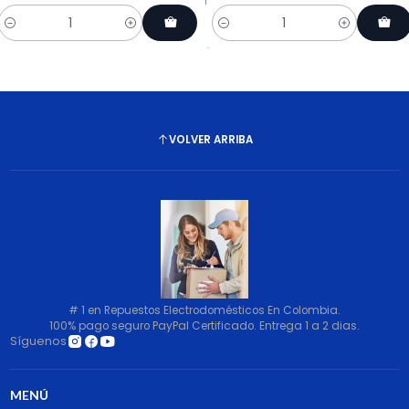
Cantidad
Cantidad
VOLVER ARRIBA
# 1 en Repuestos Electrodomésticos En Colombia.
100% pago seguro PayPal Certificado. Entrega 1 a 2 dias.
Síguenos
MENÚ