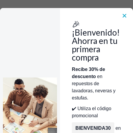
Rápido, Fácil y 100% Seguro. WhatsApp +573103388303
Envía Foto de la parte que necesitas,💲 Precio y disponiblidad de inventario
el mismo día.
✕
🎉
Inicio
Repuestos Para Secadoras
Repuestos Secadora Whirlpool
Polea Tensor Secadora Whirpool 279640 CR440879
¡Bienvenido!
Ahorra en tu
primera
compra
Categorías
Inicio
Tienda
Técnicos Autorizados
Recibe 30% de
descuento
en
Donde encontrar modelo?
Servicios de Reparación
repuestos de
lavadoras, neveras y
estufas.
✔️ Utiliza el código
promocional
BIENVENIDA30
en