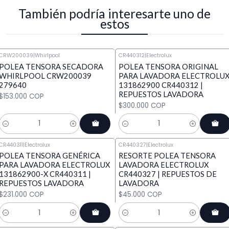
También podría interesarte uno de
estos
CRW200039
|
Whirlpool
CR440312
|
Electrolux
POLEA TENSORA SECADORA
POLEA TENSORA ORIGINAL
WHIRLPOOL CRW200039
PARA LAVADORA ELECTROLU
279640
131862900 CR440312 |
REPUESTOS LAVADORA
$153.000 COP
$300.000 COP
Cantidad
Cantidad
CR440311
|
Electrolux
CR440327
|
Electrolux
POLEA TENSORA GENÉRICA
RESORTE POLEA TENSORA
PARA LAVADORA ELECTROLUX
LAVADORA ELECTROLUX
131862900-X CR440311 |
CR440327 | REPUESTOS DE
REPUESTOS LAVADORA
LAVADORA
$231.000 COP
$45.000 COP
Cantidad
Cantidad