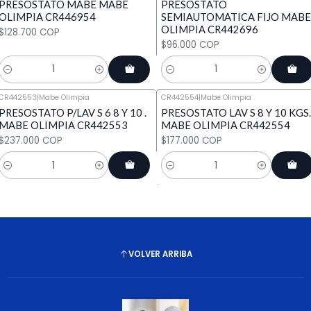
PRESOSTATO MABE MABE
PRESOSTATO
OLIMPIA CR446954
SEMIAUTOMATICA FIJO MABE
OLIMPIA CR442696
$128.700 COP
$96.000 COP
Cantidad
Cantidad
CR442553
|
Mabe Olimpia
CR442554
|
Mabe Olimpia
PRESOSTATO P/LAV S 6 8 Y 10 .
PRESOSTATO LAV S 8 Y 10 KGS.
MABE OLIMPIA CR442553
MABE OLIMPIA CR442554
$237.000 COP
$177.000 COP
Cantidad
Cantidad
VOLVER ARRIBA