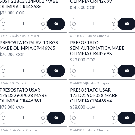
SUST 228C2324P001 MABE
OLIMPIA CR442699
OLIMPIA CR443636
$141.000 COP
$93.000 COP
Cantidad
Cantidad
CR446965
|
Mabe Olimpia
CR442698
|
Mabe Olimpia
PRESOSTATO P/LAV. 10 KGS.
PRESOSTATO
MABE OLIMPIA CR446965
SEMIAUTOMATICA MABE
OLIMPIA CR442698
$70.200 COP
$72.000 COP
Cantidad
Cantidad
CR446961
|
Mabe Olimpia
CR446964
|
Mabe Olimpia
PRESOSTATO USAR
PRESOSTATO USAR
175D2290P028 MABE
175D2290P028 MABE
OLIMPIA CR446961
OLIMPIA CR446964
$78.000 COP
$78.000 COP
Cantidad
Cantidad
CR446954
|
Mabe Olimpia
CR442696
|
Mabe Olimpia