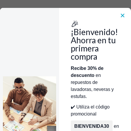
Rápido, Fácil y 100% Seguro. WhatsApp +573103388303
Envía Foto de la parte que necesitas,💲 Precio y disponiblidad de inventario
el mismo día.
✕
🎉
Inicio
Repuestos Para Lavadoras
PRESOSTATO LAV. TROYA MABE OLIMPIA CR443637
¡Bienvenido!
Ahorra en tu
primera
compra
Categorías
Inicio
Tienda
Técnicos Autorizados
Recibe 30% de
descuento
en
Donde encontrar modelo?
Servicios de Reparación
repuestos de
lavadoras, neveras y
estufas.
✔️ Utiliza el código
promocional
BIENVENIDA30
en