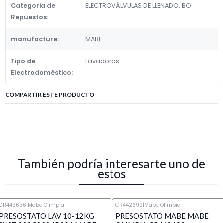
Categoria de
ELECTROVÁLVULAS DE LLENADO, BO
Repuestos:
manufacture:
MABE
Tipo de
Lavadoras
Electrodoméstico:
COMPARTIR ESTE PRODUCTO
También podría interesarte uno de
estos
CR443636
|
Mabe Olimpia
CR442699
|
Mabe Olimpia
PRESOSTATO LAV 10-12KG
PRESOSTATO MABE MABE