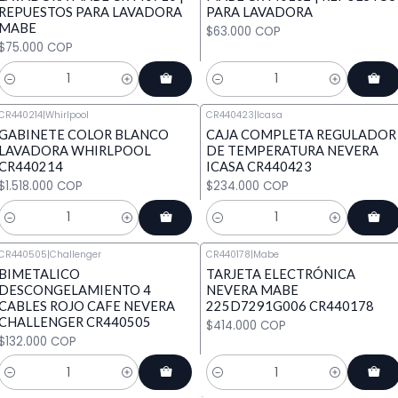
REPUESTOS PARA LAVADORA
PARA LAVADORA
MABE
$63.000 COP
$75.000 COP
Cantidad
Cantidad
CR440214
|
Whirlpool
CR440423
|
Icasa
GABINETE COLOR BLANCO
CAJA COMPLETA REGULADOR
LAVADORA WHIRLPOOL
DE TEMPERATURA NEVERA
CR440214
ICASA CR440423
$1.518.000 COP
$234.000 COP
Cantidad
Cantidad
CR440505
|
Challenger
CR440178
|
Mabe
BIMETALICO
TARJETA ELECTRÓNICA
DESCONGELAMIENTO 4
NEVERA MABE
CABLES ROJO CAFE NEVERA
225D7291G006 CR440178
CHALLENGER CR440505
$414.000 COP
$132.000 COP
Cantidad
Cantidad