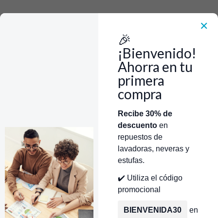
Rápido, Fácil y 100% Seguro. WhatsApp +573103388303
Envía Foto de la parte que necesitas,💲 Precio y disponiblidad de inventario
el mismo día.
✕
🎉
Inicio
Repuestos Para Neveras
Puerta Inferior Color Gris Nevera Mabe CR440224
¡Bienvenido!
Ahorra en tu
primera
compra
Categorías
Inicio
Tienda
Técnicos Autorizados
Recibe 30% de
descuento
en
Donde encontrar modelo?
Servicios de Reparación
repuestos de
lavadoras, neveras y
estufas.
✔️ Utiliza el código
promocional
BIENVENIDA30
en