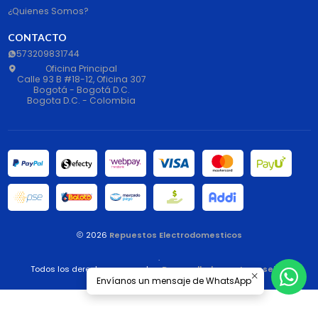
¿Quienes Somos?
CONTACTO
573209831744
Oficina Principal
Calle 93 B #18-12, Oficina 307
Bogotá - Bogotá D.C.
Bogota D.C. - Colombia
2026
Repuestos Electrodomesticos
.
Todos los derechos reservados.
Desarrollado por Jumpseller
.
Envíanos un mensaje de WhatsApp
Liquid error: File 'popup_age_verification' not found.