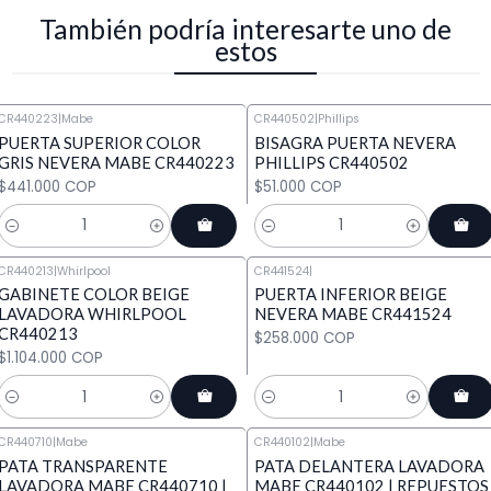
También podría interesarte uno de
estos
CR440223
|
Mabe
CR440502
|
Phillips
PUERTA SUPERIOR COLOR
BISAGRA PUERTA NEVERA
GRIS NEVERA MABE CR440223
PHILLIPS CR440502
$441.000 COP
$51.000 COP
Cantidad
Cantidad
CR440213
|
Whirlpool
CR441524
|
GABINETE COLOR BEIGE
PUERTA INFERIOR BEIGE
LAVADORA WHIRLPOOL
NEVERA MABE CR441524
CR440213
$258.000 COP
$1.104.000 COP
Cantidad
Cantidad
CR440710
|
Mabe
CR440102
|
Mabe
PATA TRANSPARENTE
PATA DELANTERA LAVADORA
LAVADORA MABE CR440710 |
MABE CR440102 | REPUESTOS