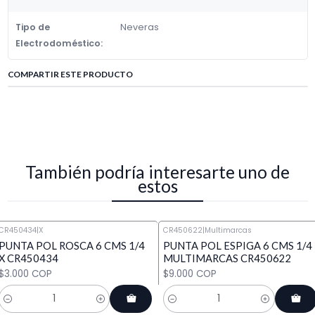
Tipo de
Neveras
Electrodoméstico:
COMPARTIR ESTE PRODUCTO
También podría interesarte uno de
estos
CR450434
|
X
CR450622
|
Multimarcas
PUNTA POL ROSCA 6 CMS 1/4
PUNTA POL ESPIGA 6 CMS 1/4
X CR450434
MULTIMARCAS CR450622
$3.000 COP
$9.000 COP
Cantidad
Cantidad