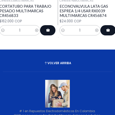
CR456833
|
MULTIMARCAS
CR456874
|
MULTIMARCAS
CORTATUBO PARA TRABAJO
ECONOVALVULA LATA GAS
PESADO MULTIMARCAS
ESPREA 1/4 USAR RX0039
CR456833
MULTIMARCAS CR456874
$162.000 COP
$24.000 COP
Cantidad
Cantidad
VOLVER ARRIBA
# 1 en Repuestos Electrodomésticos En Colombia.