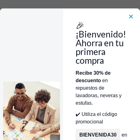
Rápido, Fácil y 100% Seguro. WhatsApp +573103388303
Envía Foto de la parte que necesitas,💲 Precio y disponiblidad de inventario
el mismo día.
✕
🎉
Inicio
Herramientas
Accesorios y Herramientas Multimarcas
PUNTA POL ROSCA 12 CMS 1/4 MULTIMARCAS CR450473
¡Bienvenido!
Ahorra en tu
primera
compra
Categorías
Inicio
Tienda
Técnicos Autorizados
Recibe 30% de
descuento
en
Donde encontrar modelo?
Servicios de Reparación
repuestos de
lavadoras, neveras y
estufas.
✔️ Utiliza el código
promocional
BIENVENIDA30
en