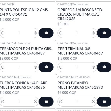
CR450491
|
X
CR442038
|
Multimarcas
PUNTA POL ESPIGA 12 CMS.
OPRESOR 1/4 ROSCA STD.
1/4 X CR450491
CILA026 MULTIMARCAS
CR442038
$12.000 COP
$0 COP
Cantidad
Cantidad
CR450487
|
Multimarcas
CR450469
|
Multimarcas
TERMOCOPLE 24 PUNTA GRS..
TEE TERMINAL 3/8
MULTIMARCAS CR450487
MULTIMARCAS CR450469
$9.000 COP
$12.000 COP
Cantidad
Cantidad
CR450636
|
Multimarcas
CR451393
|
MULTIMARCAS
TUERCA CONICA 1/4 FLARE
PERNO P/CAMPO
MULTIMARCAS CR450636
MULTIMARCAS CR451393
$12.000 COP
$6.000 COP
Cantidad
Cantidad