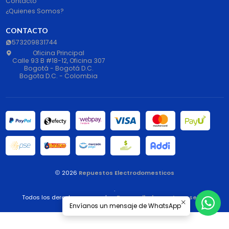
Contacto
¿Quienes Somos?
CONTACTO
573209831744
Oficina Principal
Calle 93 B #18-12, Oficina 307
Bogotá - Bogotá D.C.
Bogota D.C. - Colombia
2026
Repuestos Electrodomesticos
.
Todos los derechos reservados.
Desarrollado por Jumpseller
.
Envíanos un mensaje de WhatsApp