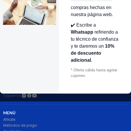
antidad
compras hechas en
nuestra página web.
✔️ Escribe a
VOLVER ARRIBA
Whatsapp
refiriendo a
tu técnico de confianza
y te daremos un
10%
de descuento
adicional
.
* Oferta válida hasta agotar
cupones.
# 1 en Repuestos Electrodomésticos En Colombia.
100% pago seguro PayPal Certificado. Entrega 1 a 2 dias.
Síguenos
MENÚ
Afiliate
Metodos de pago