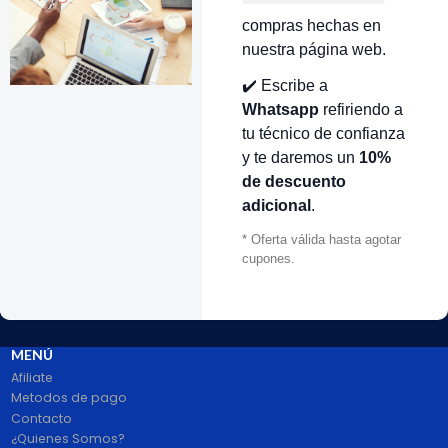
compras hechas en
nuestra página web.
VOLVER ARRIBA
✔️ Escribe a
Whatsapp
refiriendo a
tu técnico de confianza
y te daremos un
10%
de descuento
adicional
.
* Oferta válida hasta agotar
cupones.
# 1 en Repuestos Electrodomésticos En Colombia.
100% pago seguro PayPal Certificado. Entrega 1 a 2 dias.
Síguenos
MENÚ
Afiliate
Metodos de pago
Contacto
¿Quienes Somos?