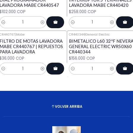
LAVADORA MABE CR440547
LAVADORA MABE CR440420
$102.000 COP
$258.000 COP
Cantidad
Cantidad
CR440767
|
Mabe
CR440344
|
General Electric
FILTRO DE MOTAS LAVADORA
BIMETALICO L60 32ºF NEVER
MABE CR440767 | REPUESTOS
GENERAL ELECTRIC WR50X60
PARA LAVADORA
CR440344
$36.000 COP
$156.000 COP
Cantidad
Cantidad
VOLVER ARRIBA