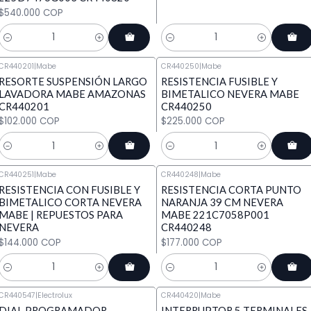
$540.000 COP
Cantidad
Cantidad
CR440201
|
Mabe
CR440250
|
Mabe
RESORTE SUSPENSIÓN LARGO
RESISTENCIA FUSIBLE Y
LAVADORA MABE AMAZONAS
BIMETALICO NEVERA MABE
CR440201
CR440250
$102.000 COP
$225.000 COP
Cantidad
Cantidad
CR440251
|
Mabe
CR440248
|
Mabe
RESISTENCIA CON FUSIBLE Y
RESISTENCIA CORTA PUNTO
BIMETALICO CORTA NEVERA
NARANJA 39 CM NEVERA
MABE | REPUESTOS PARA
MABE 221C7058P001
NEVERA
CR440248
$144.000 COP
$177.000 COP
Cantidad
Cantidad
CR440547
|
Electrolux
CR440420
|
Mabe
DIAL PROGRAMADOR
INTERRUPTOR 5 TERMINALES