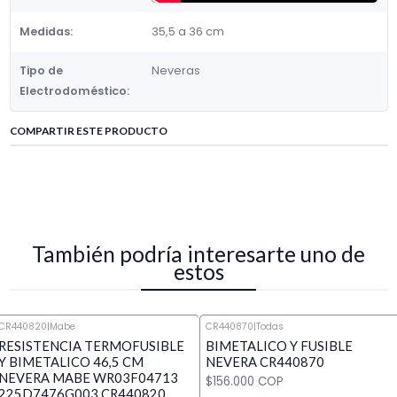
Medidas:
35,5 a 36 cm
Tipo de
Neveras
Electrodoméstico:
COMPARTIR ESTE PRODUCTO
También podría interesarte uno de
estos
CR440820
|
Mabe
CR440870
|
Todas
RESISTENCIA TERMOFUSIBLE
BIMETALICO Y FUSIBLE
Y BIMETALICO 46,5 CM
NEVERA CR440870
NEVERA MABE WR03F04713
$156.000 COP
225D7476G003 CR440820