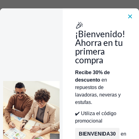
Rápido, Fácil y 100% Seguro. WhatsApp +573103388303
Envía Foto de la parte que necesitas,💲 Precio y disponiblidad de inventario
el mismo día.
✕
🎉
Inicio
Repuestos Para Lavadoras
Repuestos Lavadoras Mabe
Resistencia Lavadora Mabe
¡Bienvenido!
Resistencia Con Fusible y Bimetálico Corta Nevera Mabe CR440251 |
repuestos para lavarropa
Ahorra en tu
primera
compra
Categorías
Inicio
Tienda
Técnicos Autorizados
Recibe 30% de
descuento
en
Donde encontrar modelo?
Servicios de Reparación
repuestos de
lavadoras, neveras y
estufas.
✔️ Utiliza el código
promocional
BIENVENIDA30
en