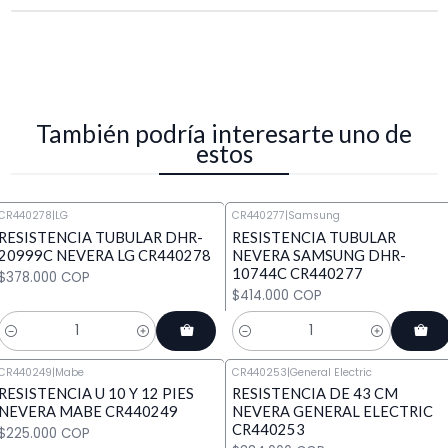
También podría interesarte uno de
estos
CR440278
|
LG
CR440277
|
Samsung
RESISTENCIA TUBULAR DHR-
RESISTENCIA TUBULAR
20999C NEVERA LG CR440278
NEVERA SAMSUNG DHR-
10744C CR440277
$378.000 COP
$414.000 COP
Cantidad
Cantidad
CR440249
|
Mabe
CR440253
|
General Electric
RESISTENCIA U 10 Y 12 PIES
RESISTENCIA DE 43 CM
NEVERA MABE CR440249
NEVERA GENERAL ELECTRIC
CR440253
$225.000 COP