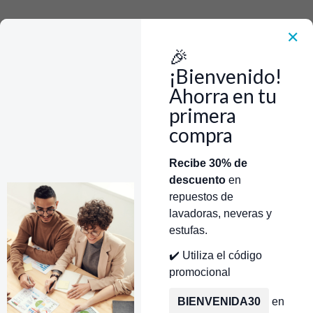
Rápido, Fácil y 100% Seguro. WhatsApp +573103388303
Envía Foto de la parte que necesitas,💲 Precio y disponiblidad de inventario
el mismo día.
✕
🎉
Inicio
Repuestos Para Neveras
Repuestos Nevera Electrolux
Resistencia Tubular Nevera Electrolux DHR-51119C CR440279
¡Bienvenido!
Ahorra en tu
primera
compra
Categorías
Inicio
Tienda
Técnicos Autorizados
Recibe 30% de
descuento
en
Donde encontrar modelo?
Servicios de Reparación
repuestos de
lavadoras, neveras y
estufas.
✔️ Utiliza el código
promocional
BIENVENIDA30
en