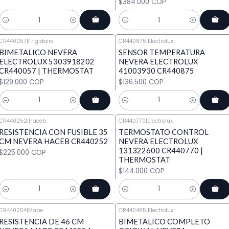
$384.000 COP
Cantidad
Cantidad
CR440057
|
Frigidaire
​CR440875
|
Electrolux
BIMETALICO NEVERA
SENSOR TEMPERATURA
ELECTROLUX 5303918202
NEVERA ELECTROLUX
CR440057 | THERMOSTAT
41003930 CR440875
$129.000 COP
$136.500 COP
Cantidad
Cantidad
CR440252
|
Haceb
CR440770
|
Electrolux
RESISTENCIA CON FUSIBLE 35
TERMOSTATO CONTROL
CM NEVERA HACEB CR440252
NEVERA ELECTROLUX
131322600 CR440770 |
$225.000 COP
THERMOSTAT
$144.000 COP
Cantidad
Cantidad
CR440254
|
Mabe
CR440485
|
Electrolux
RESISTENCIA DE 46 CM
BIMETALICO COMPLETO