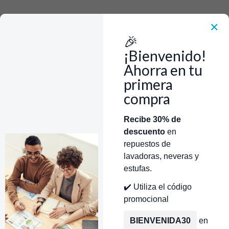
Rápido, Fácil y 100% Seguro. WhatsApp +573103388303
Envía Foto de la parte que necesitas,💲 Precio y disponiblidad de inventario
el mismo día.
✕
🎉
Inicio
Repuestos Para Neveras
Repuestos Nevera Icasa
Resistencia Nevera Icasa
¡Bienvenido!
RESISTENCIA LARGA PUNTO ROSADO NEVERA ICASA
Ahorra en tu
primera
compra
Categorías
Inicio
Tienda
Técnicos Autorizados
Recibe 30% de
descuento
en
Donde encontrar modelo?
Servicios de Reparación
repuestos de
lavadoras, neveras y
estufas.
✔️ Utiliza el código
promocional
BIENVENIDA30
en