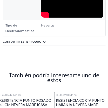
Tipo de
Neveras
Electrodoméstico:
COMPARTIR ESTE PRODUCTO
También podría interesarte uno de
estos
CR440247 ​
|
Icasa
CR440248
|
Mabe
RESISTENCIA PUNTO ROSADO
RESISTENCIA CORTA PUNTO
41 CM NEVERA MABE ICASA
NARANJA NEVERA MABE