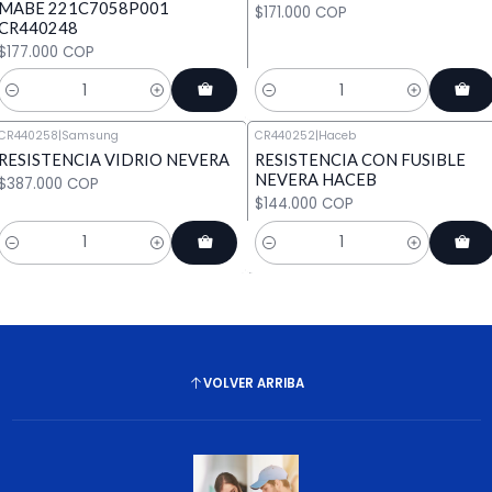
MABE 221C7058P001
$171.000 COP
CR440248
$177.000 COP
Cantidad
Cantidad
CR440258
|
Samsung
CR440252
|
Haceb
RESISTENCIA VIDRIO NEVERA
RESISTENCIA CON FUSIBLE
NEVERA HACEB
$387.000 COP
$144.000 COP
Cantidad
Cantidad
VOLVER ARRIBA