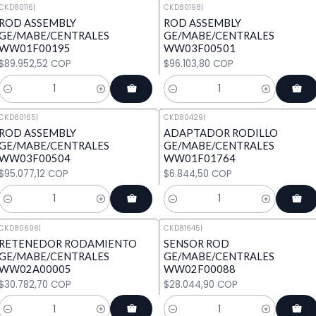
CKD80116
|
CKD80198
|
ROD ASSEMBLY
ROD ASSEMBLY
GE/MABE/CENTRALES
GE/MABE/CENTRALES
WW01F00195
WW03F00501
$89.952,52 COP
$96.103,80 COP
Cantidad
Cantidad
CKD80165
|
CKD80429
|
ROD ASSEMBLY
ADAPTADOR RODILLO
GE/MABE/CENTRALES
GE/MABE/CENTRALES
WW03F00504
WW01F01764
$95.077,12 COP
$6.844,50 COP
Cantidad
Cantidad
CKD80696
|
CKD81645
|
RETENEDOR RODAMIENTO
SENSOR ROD
GE/MABE/CENTRALES
GE/MABE/CENTRALES
WW02A00005
WW02F00088
$30.782,70 COP
$28.044,90 COP