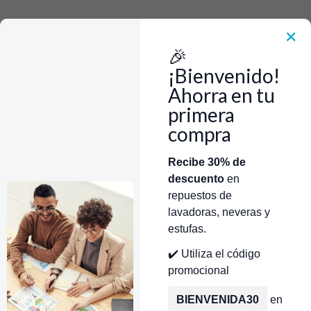
Rápido, Fácil y 100% Seguro. WhatsApp +573103388303
Envía Foto de la parte que necesitas,💲 Precio y disponiblidad de inventario
el mismo día.
✕
🎉
Inicio
Tienda
Rod & Spring Assy GE/Mabe/Centrales WW01F01688
¡Bienvenido!
Ahorra en tu
primera
compra
Categorías
Inicio
Tienda
Técnicos Autorizados
Recibe 30% de
descuento
en
Donde encontrar modelo?
Servicios de Reparación
repuestos de
lavadoras, neveras y
estufas.
✔️ Utiliza el código
promocional
BIENVENIDA30
en