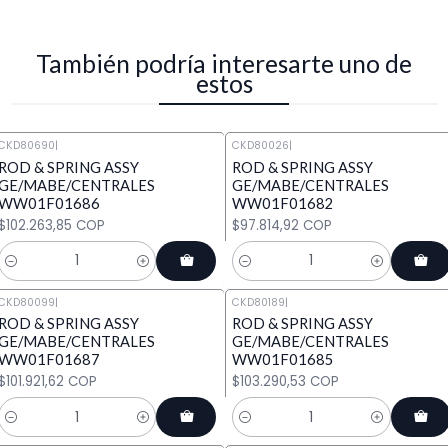
También podría interesarte uno de
estos
CKD80690
|
CKD80026
|
ROD & SPRING ASSY
ROD & SPRING ASSY
GE/MABE/CENTRALES
GE/MABE/CENTRALES
WW01F01686
WW01F01682
$102.263,85 COP
$97.814,92 COP
Cantidad
Cantidad
CKD80099
|
CKD80189
|
ROD & SPRING ASSY
ROD & SPRING ASSY
GE/MABE/CENTRALES
GE/MABE/CENTRALES
WW01F01687
WW01F01685
$101.921,62 COP
$103.290,53 COP
Cantidad
Cantidad