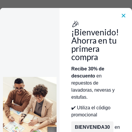
Rápido, Fácil y 100% Seguro. WhatsApp +573103388303
Envía Foto de la parte que necesitas,💲 Precio y disponiblidad de inventario
el mismo día.
✕
🎉
Inicio
Tienda
Strike Plate GE/Mabe/Centrales WW02A00056
¡Bienvenido!
Ahorra en tu
primera
compra
Categorías
Inicio
Tienda
Técnicos Autorizados
Recibe 30% de
descuento
en
Donde encontrar modelo?
Servicios de Reparación
repuestos de
lavadoras, neveras y
estufas.
✔️ Utiliza el código
promocional
BIENVENIDA30
en