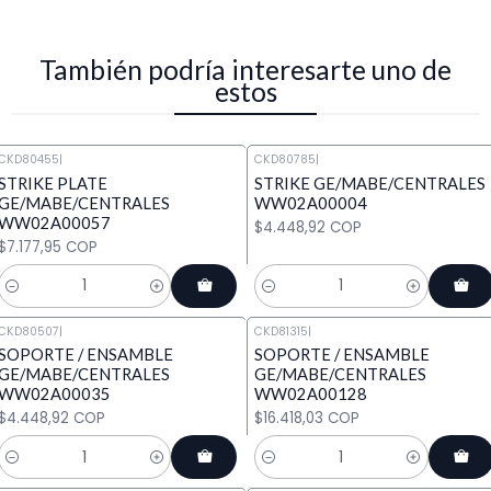
También podría interesarte uno de
estos
CKD80455
|
CKD80785
|
STRIKE PLATE
STRIKE GE/MABE/CENTRALES
GE/MABE/CENTRALES
WW02A00004
WW02A00057
$4.448,92 COP
$7.177,95 COP
Cantidad
Cantidad
CKD80507
|
CKD81315
|
SOPORTE / ENSAMBLE
SOPORTE / ENSAMBLE
GE/MABE/CENTRALES
GE/MABE/CENTRALES
WW02A00035
WW02A00128
$4.448,92 COP
$16.418,03 COP
Cantidad
Cantidad