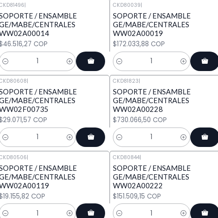
CKD81496
|
CKD80039
|
SOPORTE / ENSAMBLE
SOPORTE / ENSAMBLE
GE/MABE/CENTRALES
GE/MABE/CENTRALES
WW02A00014
WW02A00019
$46.516,27 COP
$172.033,88 COP
Cantidad
Cantidad
CKD80608
|
CKD81823
|
SOPORTE / ENSAMBLE
SOPORTE / ENSAMBLE
GE/MABE/CENTRALES
GE/MABE/CENTRALES
WW02F00735
WW02A00228
$29.071,57 COP
$730.066,50 COP
Cantidad
Cantidad
CKD80506
|
CKD80844
|
SOPORTE / ENSAMBLE
SOPORTE / ENSAMBLE
GE/MABE/CENTRALES
GE/MABE/CENTRALES
WW02A00119
WW02A00222
$19.155,82 COP
$151.509,15 COP