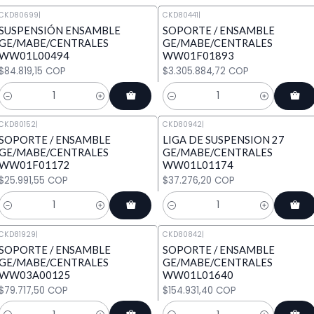
CKD80699
|
CKD80441
|
SUSPENSIÓN ENSAMBLE
SOPORTE / ENSAMBLE
GE/MABE/CENTRALES
GE/MABE/CENTRALES
WW01L00494
WW01F01893
$84.819,15 COP
$3.305.884,72 COP
Cantidad
Cantidad
CKD80152
|
CKD80942
|
SOPORTE / ENSAMBLE
LIGA DE SUSPENSION 27
GE/MABE/CENTRALES
GE/MABE/CENTRALES
WW01F01172
WW01L01174
$25.991,55 COP
$37.276,20 COP
Cantidad
Cantidad
CKD81929
|
CKD80842
|
SOPORTE / ENSAMBLE
SOPORTE / ENSAMBLE
GE/MABE/CENTRALES
GE/MABE/CENTRALES
WW03A00125
WW01L01640
$79.717,50 COP
$154.931,40 COP