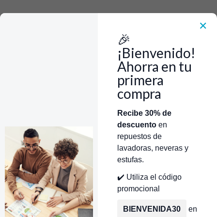
Rápido, Fácil y 100% Seguro. WhatsApp +573103388303
Envía Foto de la parte que necesitas,💲 Precio y disponiblidad de inventario
el mismo día.
✕
🎉
Inicio
Tienda
Suspension Ensamble GE/Mabe/Centrales WW01F00370
¡Bienvenido!
Ahorra en tu
primera
compra
Categorías
Inicio
Tienda
Técnicos Autorizados
Recibe 30% de
descuento
en
Donde encontrar modelo?
Servicios de Reparación
repuestos de
lavadoras, neveras y
estufas.
✔️ Utiliza el código
promocional
BIENVENIDA30
en