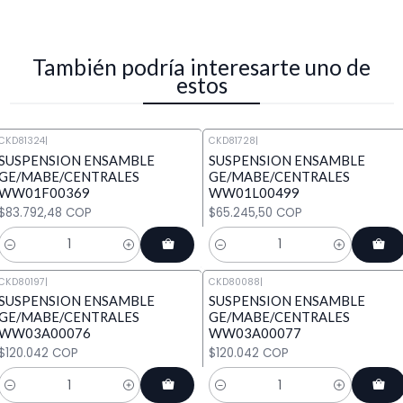
También podría interesarte uno de
estos
CKD81324
|
CKD81728
|
SUSPENSION ENSAMBLE
SUSPENSION ENSAMBLE
GE/MABE/CENTRALES
GE/MABE/CENTRALES
WW01F00369
WW01L00499
$83.792,48 COP
$65.245,50 COP
Cantidad
Cantidad
CKD80197
|
CKD80088
|
SUSPENSION ENSAMBLE
SUSPENSION ENSAMBLE
GE/MABE/CENTRALES
GE/MABE/CENTRALES
WW03A00076
WW03A00077
$120.042 COP
$120.042 COP
Cantidad
Cantidad