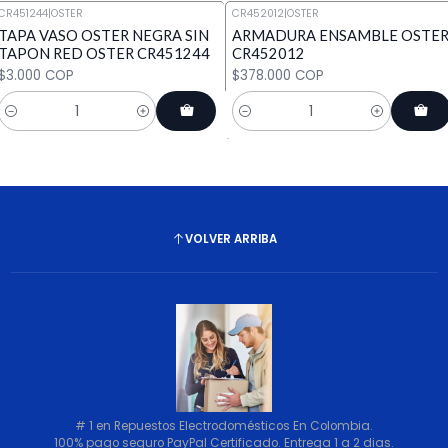
CR451244
|
OSTER
CR452012
|
OSTER
TAPA VASO OSTER NEGRA SIN
ARMADURA ENSAMBLE OSTE
TAPON RED OSTER CR451244
CR452012
$3.000 COP
$378.000 COP
Cantidad
Cantidad
VOLVER ARRIBA
# 1 en Repuestos Electrodomésticos En Colombia.
100% pago seguro PayPal Certificado. Entrega 1 a 2 dias.