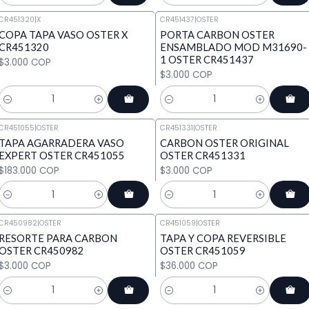
CR451320
|
X
CR451437
|
OSTER
COPA TAPA VASO OSTER X
PORTA CARBON OSTER
CR451320
ENSAMBLADO MOD M31690-
1 OSTER CR451437
$3.000 COP
$3.000 COP
Cantidad
Cantidad
CR451055
|
OSTER
CR451331
|
OSTER
TAPA AGARRADERA VASO
CARBON OSTER ORIGINAL
EXPERT OSTER CR451055
OSTER CR451331
$183.000 COP
$3.000 COP
Cantidad
Cantidad
CR450982
|
OSTER
CR451059
|
OSTER
RESORTE PARA CARBON
TAPA Y COPA REVERSIBLE
OSTER CR450982
OSTER CR451059
$3.000 COP
$36.000 COP
Cantidad
Cantidad