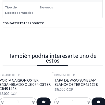
Tipo de
Neveras
Electrodoméstico:
COMPARTIR ESTE PRODUCTO
También podría interesarte uno de
estos
CR451436
|
OSTER
CR451358
|
OSTER
PORTA CARBON OSTER
TAPA DE VASO SUNBEAM
ENSAMBLADO OLSI074 OSTER
BLANCA OSTER CR451358
CR451436
$15.000 COP
$3.000 COP
Cantidad
Cantidad