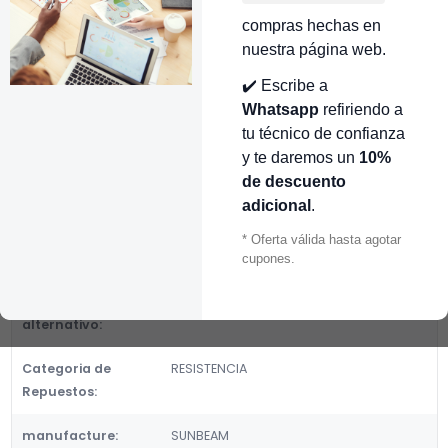
👉 Conocer más…
compras hechas en
Mostrar stock de ubicaciones
nuestra página web.
✔️ Escribe a
DESCRIPCIÓN
Whatsapp
refiriendo a
TAPA DE CARBON OSTER CR450993
tu técnico de confianza
y te daremos un
10%
Fabricante:
de descuento
SUNBEAM
Categoria de Repuestos:
adicional
.
RESISTENCIA
* Oferta válida hasta agotar
cupones.
DETALLES
Número de parte
CR450993, 037804-000-000
alternativo:
Categoria de
RESISTENCIA
Repuestos:
manufacture:
SUNBEAM