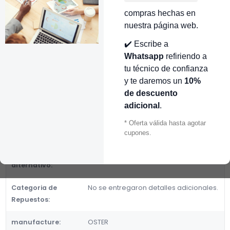
👉 Conocer más…
compras hechas en
nuestra página web.
Mostrar stock de ubicaciones
✔️ Escribe a
DESCRIPCIÓN
Whatsapp
refiriendo a
tu técnico de confianza
TARJETA ELECTRONICA OSTERLIC.REVERSIBLE OSTER CR451046
y te daremos un
10%
Fabricante:
de descuento
OSTER
adicional
.
Categoria de Repuestos:
* Oferta válida hasta agotar
cupones.
DETALLES
Número de parte
CR451046, 155906-001-000
alternativo:
Categoria de
No se entregaron detalles adicionales.
Repuestos:
manufacture:
OSTER