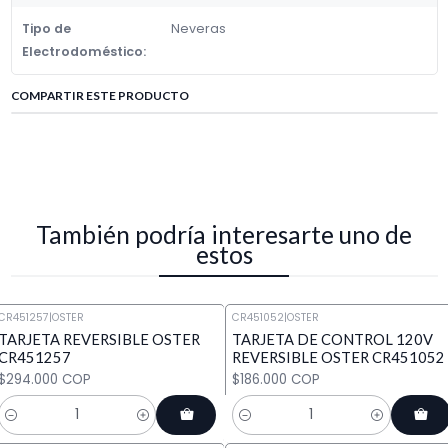
Tipo de
Neveras
Electrodoméstico:
COMPARTIR ESTE PRODUCTO
También podría interesarte uno de
estos
CR451257
|
OSTER
CR451052
|
OSTER
TARJETA REVERSIBLE OSTER
TARJETA DE CONTROL 120V
CR451257
REVERSIBLE OSTER CR451052
$294.000 COP
$186.000 COP
Cantidad
Cantidad