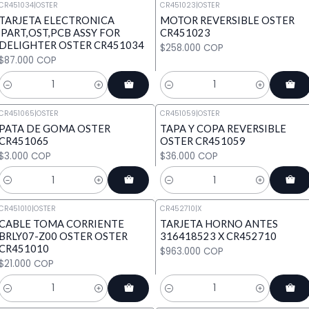
CR451034
|
OSTER
CR451023
|
OSTER
TARJETA ELECTRONICA
MOTOR REVERSIBLE OSTER
,PART,OST,PCB ASSY FOR
CR451023
DELIGHTER OSTER CR451034
$258.000 COP
$87.000 COP
Cantidad
Cantidad
CR451065
|
OSTER
CR451059
|
OSTER
PATA DE GOMA OSTER
TAPA Y COPA REVERSIBLE
CR451065
OSTER CR451059
$3.000 COP
$36.000 COP
Cantidad
Cantidad
CR451010
|
OSTER
CR452710
|
X
CABLE TOMA CORRIENTE
TARJETA HORNO ANTES
BRLY07-Z00 OSTER OSTER
316418523 X CR452710
CR451010
$963.000 COP
$21.000 COP
Cantidad
Cantidad