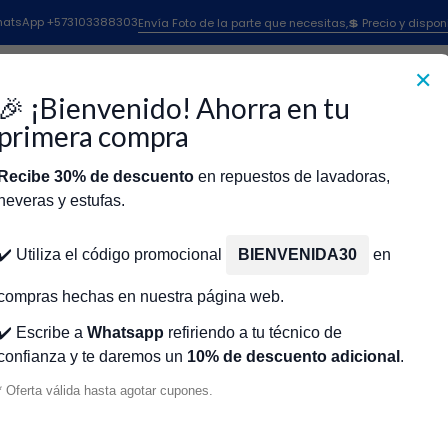
 Electrolux
Termostato Nevera Electrolux
Termostato Limitador Never
 WhatsApp +573103388303
Envía Foto de la parte que necesitas,💲 Precio y dispon
✕
|
Termostato Li
🎉 ¡Bienvenido! Ahorra en tu
137515200 C
primera compra
Recibe 30% de descuento
en repuestos de lavadoras,
Agr
Cantidad
neveras y estufas.
icio
Tienda
Técnicos Autorizados
Donde encontrar modelo?
Servic
Agregar a la lista de fa
✔️ Utiliza el código promocional
BIENVENIDA30
en
🔥 OBTENE
compras hechas en nuestra página web.
✔️ Escribe a
Whatsapp
refiriendo a tu técnico de
confianza y te daremos un
10% de descuento adicional
.
Mostrar stock de ubicacio
* Oferta válida hasta agotar cupones.
DESCRIPCIÓN