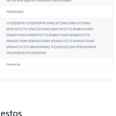
No se entregaron detalles adicionales.
PS8691862.
CFSE5115PA1 CFSE5115PW1 EFMC417SIW0 EFMC517SIW0
EFMC517STT0 EFMC617SIW0 EFMC617STT0 EFME417SIW0
EFME517SIW0 EFME517STT0 EFME617SIW0 EFME617STT0
EFMG417SIW0 EFMG517SIW0 EFMG517STT0 EFMG617SIW0
EFMG617STT0 FARG1011MW2 FFQG5000QW3 FFRG1001PW1
FFSG5115PA1 FFSG5115PW1
Neveras
 estos