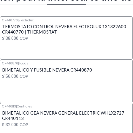
CR440770
|
Electrolux
TERMOSTATO CONTROL NEVERA ELECTROLUX 131322600
CR440770 | THERMOSTAT
$138.000 COP
CR440870
|
Todas
BIMETALICO Y FUSIBLE NEVERA CR440870
Cantidad
$156.000 COP
CR440113
|
Centrales
BIMETALICO GEA NEVERA GENERAL ELECTRIC WH1X2727
Cantidad
CR440113
$132.000 COP