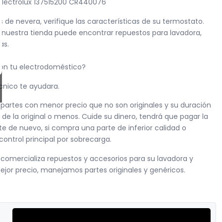
Electrolux 137515200 CR440076
de nevera, verifique las características de su termostato.
 nuestra tienda puede encontrar repuestos para lavadora,
as.
con tu electrodoméstico?
cnico te ayudara.
artes con menor precio que no son originales y su duración
 de la original o menos. Cuide su dinero, tendrá que pagar la
e de nuevo, si compra una parte de inferior calidad o
ontrol principal por sobrecarga.
omercializa repuestos y accesorios para su lavadora y
ejor precio, manejamos partes originales y genéricos.