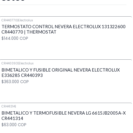
CR440770
|
Electrolux
TERMOSTATO CONTROL NEVERA ELECTROLUX 131322600
CR440770 | THERMOSTAT
$144.000 COP
CR440393
|
Electrolux
BIMETALICO Y FUSIBLE ORIGINAL NEVERA ELECTROLUX
Cantidad
E336285 CR440393
$363.000 COP
CR441314
|
BIMETALICO Y TERMOFUSIBLE NEVERA LG 6615JB2005A-X
Cantidad
CR441314
$63.000 COP