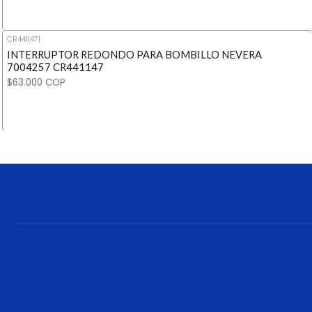
CR441147
|
INTERRUPTOR REDONDO PARA BOMBILLO NEVERA
Cantidad
7004257 CR441147
$63.000 COP
Cantidad