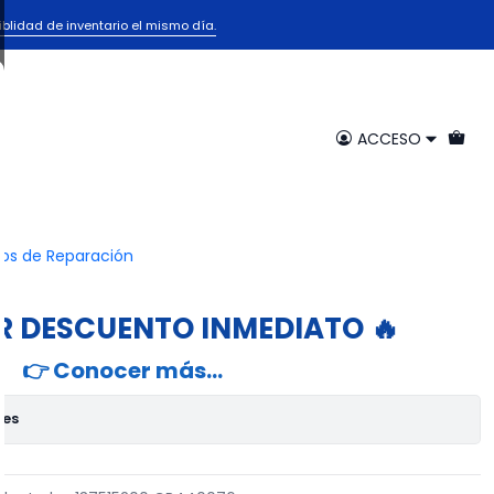
a Electrolux 137515200 CR440076 | Thermostat
iblidad de inventario el mismo día.
mitador Nevera Electrolux
R440076 | Thermostat
ACCESO
egar al Carrito
Comprar ahora
ios de Reparación
voritos
R DESCUENTO INMEDIATO 🔥
👉 Conocer más…
nes