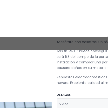
Termostato Limitador Nevera 
Repuestos para varios modelos 
Código Original: CR440076. En
repuestos para nevera y estuf
¿No sabes si se corresponde 
Asesórate con nosotros. Un té
IMPORTANTE: Puede conseguir p
será 1/3 del tiempo de la parte
instalación y comprar una part
causara daños en su motor o c
Repuestos electrodomésticos c
nevera. Excelente calidad al m
DETALLES
Video: