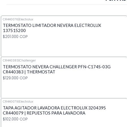
CR440076
|
Electrolux
TERMOSTATO LIMITADOR NEVERA ELECTROLUX
137515200
$201.000 COP
CR440383
|
Challenger
TERMOSTATO NEVERA CHALLENGER PFN-C174S-03G
Cantidad
CR440383 | THERMOSTAT
$129.000 COP
CR440079
|
Electrolux
TAPA AGITADOR LAVADORA ELECTROLUX 3204395
Cantidad
CR440079 | REPUESTOS PARA LAVADORA
$102.000 COP