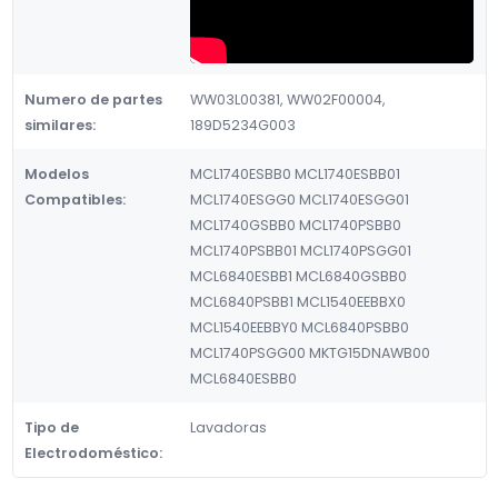
Numero de partes
WW03L00381, WW02F00004,
similares:
189D5234G003
Modelos
MCL1740ESBB0 MCL1740ESBB01
Compatibles:
MCL1740ESGG0 MCL1740ESGG01
MCL1740GSBB0 MCL1740PSBB0
MCL1740PSBB01 MCL1740PSGG01
MCL6840ESBB1 MCL6840GSBB0
MCL6840PSBB1 MCL1540EEBBX0
MCL1540EEBBY0 MCL6840PSBB0
MCL1740PSGG00 MKTG15DNAWB00
MCL6840ESBB0
Tipo de
Lavadoras
Electrodoméstico: