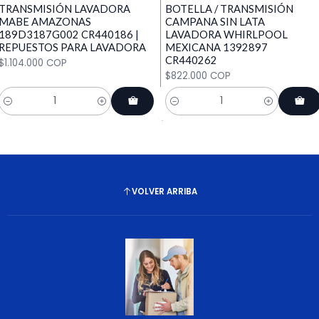
TRANSMISIÓN LAVADORA
BOTELLA / TRANSMISIÓN
MABE AMAZONAS
CAMPANA SIN LATA
189D3187G002 CR440186 |
LAVADORA WHIRLPOOL
REPUESTOS PARA LAVADORA
MEXICANA 1392897
CR440262
$1.104.000 COP
$822.000 COP
Cantidad
Cantidad
VOLVER ARRIBA