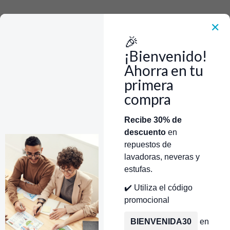
Rápido, Fácil y 100% Seguro. WhatsApp +573103388303
Envía Foto de la parte que necesitas,💲 Precio y disponiblidad de inventario
el mismo día.
✕
🎉
Inicio
Repuestos Para Lavadoras
Repuestos Lavadoras Mabe
Transmision Lavadora Mabe
¡Bienvenido!
Transmisión Aqua Saver Sin Lata Lavadora Mabe 189D5234G003
CR440261
Ahorra en tu
primera
compra
Categorías
Inicio
Tienda
Técnicos Autorizados
Recibe 30% de
descuento
en
Donde encontrar modelo?
Servicios de Reparación
repuestos de
lavadoras, neveras y
estufas.
✔️ Utiliza el código
promocional
BIENVENIDA30
en