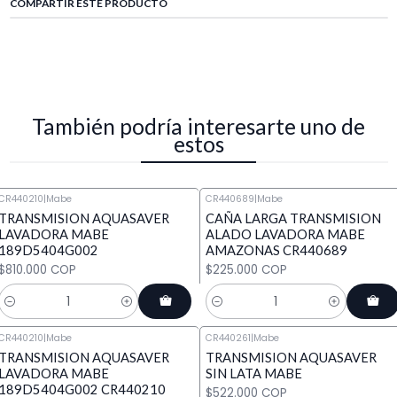
COMPARTIR ESTE PRODUCTO
También podría interesarte uno de
estos
CR440210
|
Mabe
CR440689
|
Mabe
TRANSMISION AQUASAVER
CAÑA LARGA TRANSMISION
LAVADORA MABE
ALADO LAVADORA MABE
189D5404G002
AMAZONAS CR440689
$810.000 COP
$225.000 COP
Cantidad
Cantidad
CR440210
|
Mabe
CR440261
|
Mabe
TRANSMISION AQUASAVER
TRANSMISION AQUASAVER
LAVADORA MABE
SIN LATA MABE
189D5404G002 CR440210
$522.000 COP