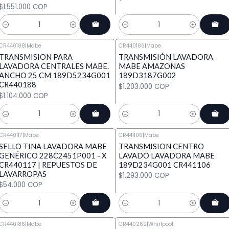
$1.551.000 COP
Cantidad
Cantidad
CR440188
|
Mabe
CR440186
|
Mabe
TRANSMISION PARA
TRANSMISIÓN LAVADORA
LAVADORA CENTRALES MABE.
MABE AMAZONAS
ANCHO 25 CM 189D5234G001
189D3187G002
CR440188
$1.203.000 COP
$1.104.000 COP
Cantidad
Cantidad
CR440117
|
Mabe
CR441106
|
Mabe
SELLO TINA LAVADORA MABE
TRANSMISION CENTRO
GENÉRICO 228C2451P001 - X
LAVADO LAVADORA MABE
CR440117 | REPUESTOS DE
189D234G001 CR441106
LAVARROPAS
$1.293.000 COP
$54.000 COP
Cantidad
Cantidad
CR440186
|
Mabe
CR440262
|
Whirlpool