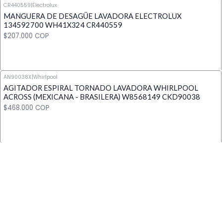
CR440559
|
Electrolux
MANGUERA DE DESAGÜE LAVADORA ELECTROLUX
Cantidad
134592700 WH41X324 CR440559
$207.000 COP
AN90038X
|
Whirlpool
AGITADOR ESPIRAL TORNADO LAVADORA WHIRLPOOL
Cantidad
ACROSS (MEXICANA - BRASILERA) W8568149 CKD90038
$468.000 COP
Cantidad