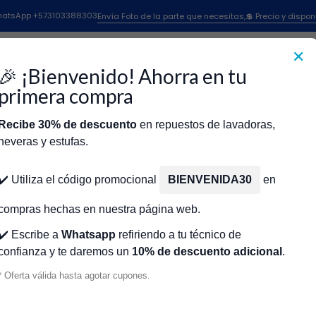
Lavadoras Whirlpool
Caña Lavadora Whirlpool
Tubo Campana Tx Yagu
 WhatsApp +573103388303
Envía Foto de la parte que necesitas,💲 Precio y dispon
✕
|
Tubo Campana
🎉 ¡Bienvenido! Ahorra en tu
Whirlpool Br
primera compra
Recibe 30% de descuento
en repuestos de lavadoras,
Agr
Cantidad
neveras y estufas.
icio
Tienda
Técnicos Autorizados
Donde encontrar modelo?
Servic
Agregar a la lista de fa
✔️ Utiliza el código promocional
BIENVENIDA30
en
🔥 OBTENE
compras hechas en nuestra página web.
✔️ Escribe a
Whatsapp
refiriendo a tu técnico de
confianza y te daremos un
10% de descuento adicional
.
Mostrar stock de ubicacio
* Oferta válida hasta agotar cupones.
DESCRIPCIÓN