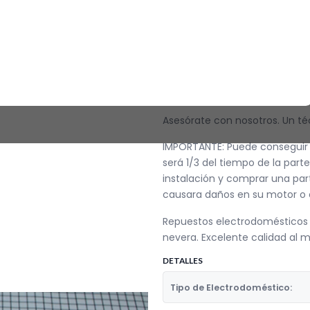
Tubo Campana Tx Yaguar Alado
Repuestos para varios modelos
Original: CR441308. En nuestr
para nevera y estufas.
¿No sabes si se corresponde 
Asesórate con nosotros. Un té
IMPORTANTE: Puede conseguir p
será 1/3 del tiempo de la parte
instalación y comprar una part
causara daños en su motor o c
Repuestos electrodomésticos c
nevera. Excelente calidad al m
DETALLES
Tipo de Electrodoméstico: