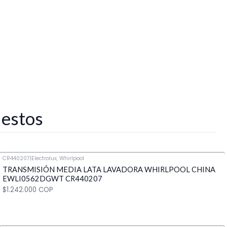
 estos
CR440207
|
Electrolux, Whirlpool
TRANSMISIÓN MEDIA LATA LAVADORA WHIRLPOOL CHINA
EWLI0562DGWT CR440207
$1.242.000 COP