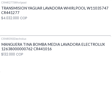
CR441277
|
Whirlpool
TRANSMISION YAGUAR LAVADORA WHIRLPOOL W11035747
Cantidad
CR441277
$4.032.000 COP
CR441016
|
Electrolux
MANGUERA TINA BOMBA MEDIA LAVADORA ELECTROLUX
Cantidad
12638000000762 CR441016
$132.000 COP
Cantidad