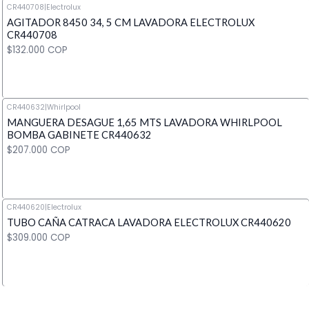
CR440708
|
Electrolux
AGITADOR 8450 34, 5 CM LAVADORA ELECTROLUX
Cantidad
CR440708
$132.000 COP
CR440632
|
Whirlpool
MANGUERA DESAGUE 1,65 MTS LAVADORA WHIRLPOOL
Cantidad
BOMBA GABINETE CR440632
$207.000 COP
CR440620
|
Electrolux
TUBO CAÑA CATRACA LAVADORA ELECTROLUX CR440620
Cantidad
$309.000 COP