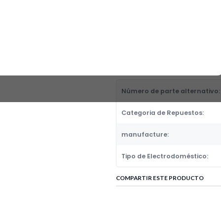
TUBO FLEXIBLE 5/16 NACOBRE 
Fabricante:
GENERICOS
Categoria de Repuestos:
MANGUERAS Y TUBOS
DETALLES
Número de parte alternativo:
Categoria de Repuestos:
manufacture:
Tipo de Electrodoméstico:
COMPARTIR ESTE PRODUCTO