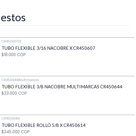
 estos
CR450607
|
X
TUBO FLEXIBLE 3/16 NACOBRE X CR450607
$18.000 COP
CR450644
|
Multimarcas
TUBO FLEXIBLE 3/8 NACOBRE MULTIMARCAS CR450644
Cantidad
$33.000 COP
CR450614
|
X
TUBO FLEXIBLE ROLLO 5/8 X CR450614
Cantidad
$345.000 COP