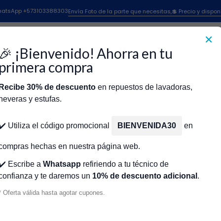
Inicio
Herramientas
TUBO FLEXIBLE 5/16 NACOBRE X CR450645
 WhatsApp +573103388303
Envía Foto de la parte que necesitas,💲 Precio y dispon
✕
|
TUBO FLEXIB
🎉 ¡Bienvenido! Ahorra en tu
CR450645
primera compra
Recibe 30% de descuento
en repuestos de lavadoras,
Agr
Cantidad
neveras y estufas.
icio
Tienda
Técnicos Autorizados
Donde encontrar modelo?
Servic
Agregar a la lista de fa
✔️ Utiliza el código promocional
BIENVENIDA30
en
🔥 OBTENE
compras hechas en nuestra página web.
✔️ Escribe a
Whatsapp
refiriendo a tu técnico de
confianza y te daremos un
10% de descuento adicional
.
Mostrar stock de ubicacio
* Oferta válida hasta agotar cupones.
DESCRIPCIÓN