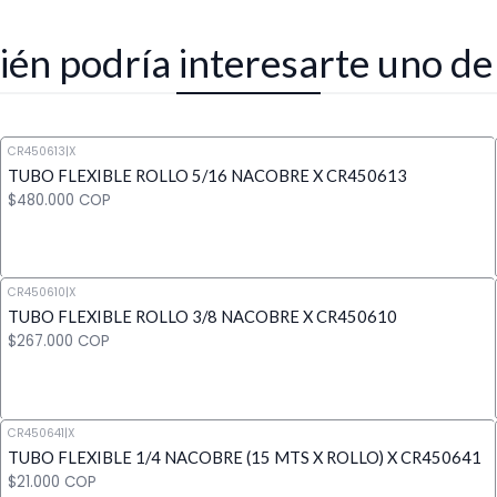
én podría interesarte uno de
CR450613
|
X
TUBO FLEXIBLE ROLLO 5/16 NACOBRE X CR450613
$480.000 COP
CR450610
|
X
TUBO FLEXIBLE ROLLO 3/8 NACOBRE X CR450610
Cantidad
$267.000 COP
CR450641
|
X
TUBO FLEXIBLE 1/4 NACOBRE (15 MTS X ROLLO) X CR450641
Cantidad
$21.000 COP