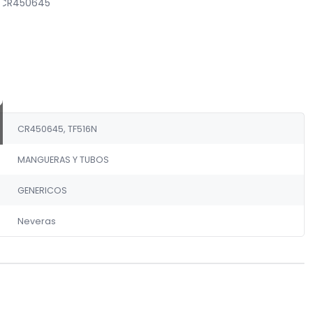
X CR450645
CR450645, TF516N
MANGUERAS Y TUBOS
GENERICOS
Neveras