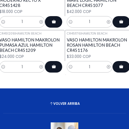
CR451428
BEACH CR451077
$18.000 COP
$42.000 COP
Cantidad
Cantidad
CR451209
|
HAMILTON BEACH
CR451176
|
HAMILTON BEACH
VASO HAMILTON MAKROLON
VASO HAMILTON MAKROLON
PUMASA AZUL HAMILTON
ROSAN HAMILTON BEACH
BEACH CR451209
CR451176
$24.000 COP
$33.000 COP
Cantidad
Cantidad
VOLVER ARRIBA