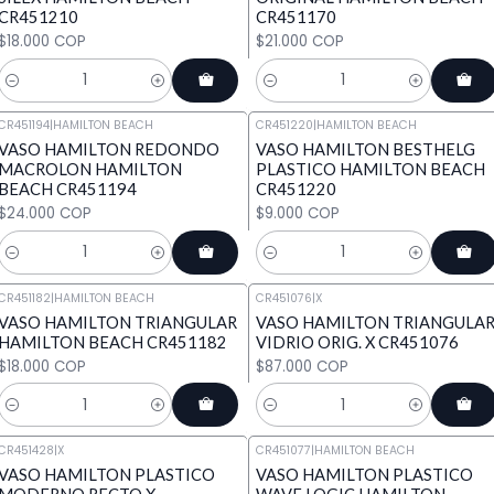
CR451210
CR451170
$18.000 COP
$21.000 COP
Cantidad
Cantidad
CR451194
|
HAMILTON BEACH
CR451220
|
HAMILTON BEACH
VASO HAMILTON REDONDO
VASO HAMILTON BESTHELG
MACROLON HAMILTON
PLASTICO HAMILTON BEACH
BEACH CR451194
CR451220
$24.000 COP
$9.000 COP
Cantidad
Cantidad
CR451182
|
HAMILTON BEACH
CR451076
|
X
VASO HAMILTON TRIANGULAR
VASO HAMILTON TRIANGULA
HAMILTON BEACH CR451182
VIDRIO ORIG. X CR451076
$18.000 COP
$87.000 COP
Cantidad
Cantidad
CR451428
|
X
CR451077
|
HAMILTON BEACH
VASO HAMILTON PLASTICO
VASO HAMILTON PLASTICO
MODERNO RECTO X
WAVE LOGIC HAMILTON