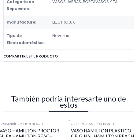
Categoria de
VASOS,JARRAS, PORTAVASOS Y TA
Repuestos:
manufacture:
ELECTROLUX
Tipo de
Neveras
Electrodoméstico:
COMPARTIR ESTE PRODUCTO
También podría interesarte uno de
estos
CR451210
|
HAMILTON BEACH
CR451170
|
HAMILTON BEACH
VASO HAMILTON PROCTOR
VASO HAMILTON PLASTICO
SILEX HAMILTON BEACH
ORIGINAL HAMILTON BEACH