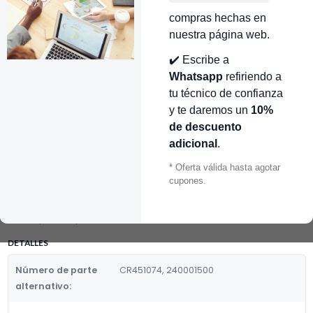
🔥 OBTENER DESCUENTO
INMEDIATO 🔥
compras hechas en
nuestra página web.
👉 Conocer más…
✔️ Escribe a
Whatsapp
refiriendo a
Mostrar stock de ubicaciones
tu técnico de confianza
DESCRIPCIÓN
y te daremos un
10%
de descuento
VASO HAMILTON PLASTICO REDONDO GDE 1.4LT PROTOR SILEX
HAMILTON BEACH CR451074
adicional
.
* Oferta válida hasta agotar
Fabricante:
cupones.
ELECTROLUX
Categoria de Repuestos:
VASOS,JARRAS, PORTAVASOS Y TA
DETALLES
Número de parte
CR451074, 240001500
alternativo: