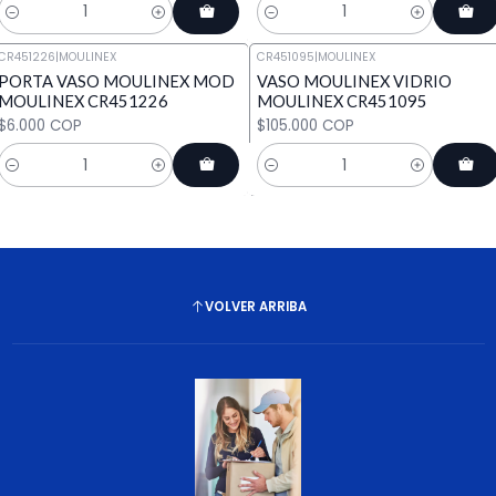
Cantidad
Cantidad
CR451226
|
MOULINEX
CR451095
|
MOULINEX
PORTA VASO MOULINEX MOD
VASO MOULINEX VIDRIO
MOULINEX CR451226
MOULINEX CR451095
$6.000 COP
$105.000 COP
Cantidad
Cantidad
VOLVER ARRIBA