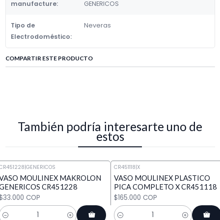
manufacture:
GENERICOS
Tipo de
Neveras
Electrodoméstico:
COMPARTIR ESTE PRODUCTO
También podría interesarte uno de
estos
CR451228
|
GENERICOS
CR451118
|
X
VASO MOULINEX MAKROLON
VASO MOULINEX PLASTICO
GENERICOS CR451228
PICA COMPLETO X CR451118
$33.000 COP
$165.000 COP
Cantidad
Cantidad