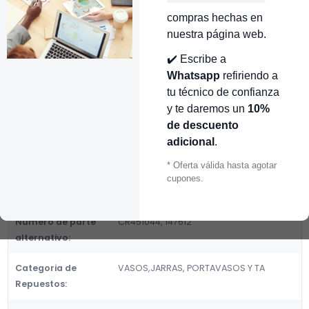
👉 Conocer más…
compras hechas en
nuestra página web.
Mostrar stock de ubicaciones
✔️ Escribe a
DESCRIPCIÓN
Whatsapp
refiriendo a
tu técnico de confianza
VASO MOULINEX PLASTICO SUPER MIX LM000305 X CR451044
y te daremos un
10%
Fabricante:
de descuento
GENERICOS
adicional
.
Categoria de Repuestos:
* Oferta válida hasta agotar
VASOS,JARRAS, PORTAVASOS Y TA
cupones.
DETALLES
Número de parte
CR451044, 147612
alternativo:
Categoria de
VASOS,JARRAS, PORTAVASOS Y TA
Repuestos: