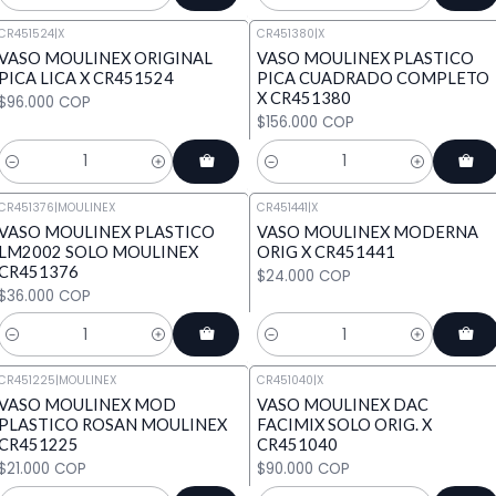
CR451524
|
X
CR451380
|
X
VASO MOULINEX ORIGINAL
VASO MOULINEX PLASTICO
PICA LICA X CR451524
PICA CUADRADO COMPLETO
X CR451380
$96.000 COP
$156.000 COP
Cantidad
Cantidad
CR451376
|
MOULINEX
CR451441
|
X
VASO MOULINEX PLASTICO
VASO MOULINEX MODERNA
LM2002 SOLO MOULINEX
ORIG X CR451441
CR451376
$24.000 COP
$36.000 COP
Cantidad
Cantidad
CR451225
|
MOULINEX
CR451040
|
X
VASO MOULINEX MOD
VASO MOULINEX DAC
PLASTICO ROSAN MOULINEX
FACIMIX SOLO ORIG. X
CR451225
CR451040
$21.000 COP
$90.000 COP