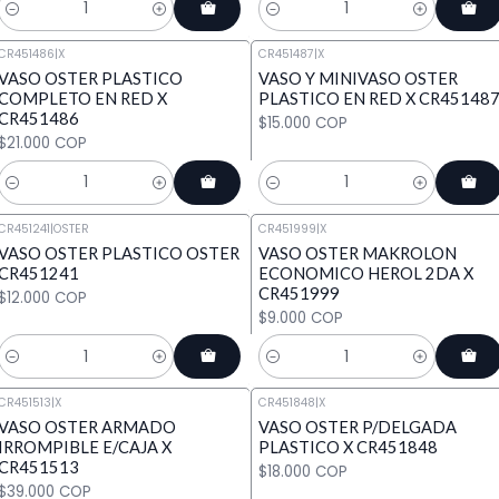
Cantidad
Cantidad
CR451486
|
X
CR451487
|
X
VASO OSTER PLASTICO
VASO Y MINIVASO OSTER
COMPLETO EN RED X
PLASTICO EN RED X CR45148
CR451486
$15.000 COP
$21.000 COP
Cantidad
Cantidad
CR451241
|
OSTER
CR451999
|
X
VASO OSTER PLASTICO OSTER
VASO OSTER MAKROLON
CR451241
ECONOMICO HEROL 2DA X
CR451999
$12.000 COP
$9.000 COP
Cantidad
Cantidad
CR451513
|
X
CR451848
|
X
VASO OSTER ARMADO
VASO OSTER P/DELGADA
IRROMPIBLE E/CAJA X
PLASTICO X CR451848
CR451513
$18.000 COP
$39.000 COP