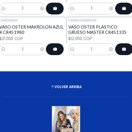
Cantidad
Cantidad
CR451980
|
X
CR451335
|
MASTER
VASO OSTER MAKROLON AZUL
VASO OSTER PLASTICO
X CR451980
GRUESO MASTER CR451335
$21.000 COP
$12.000 COP
Cantidad
Cantidad
VOLVER ARRIBA