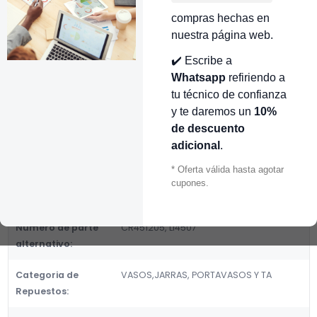
👉 Conocer más…
compras hechas en
nuestra página web.
Mostrar stock de ubicaciones
✔️ Escribe a
DESCRIPCIÓN
Whatsapp
refiriendo a
tu técnico de confianza
VASO OSTER ECONOMICO ARMADO EN RED X CR451205
y te daremos un
10%
Fabricante:
de descuento
GENERICOS
adicional
.
Categoria de Repuestos:
* Oferta válida hasta agotar
VASOS,JARRAS, PORTAVASOS Y TA
cupones.
DETALLES
Número de parte
CR451205, LI4507
alternativo:
Categoria de
VASOS,JARRAS, PORTAVASOS Y TA
Repuestos: