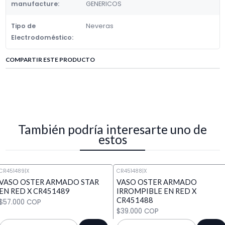
manufacture:
GENERICOS
Tipo de
Neveras
Electrodoméstico:
COMPARTIR ESTE PRODUCTO
También podría interesarte uno de
estos
CR451489
|
X
CR451488
|
X
VASO OSTER ARMADO STAR
VASO OSTER ARMADO
EN RED X CR451489
IRROMPIBLE EN RED X
CR451488
$57.000 COP
$39.000 COP