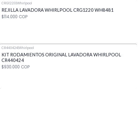
CRG1220
|
Whirlpool
REJILLA LAVADORA WHIRLPOOL CRG1220 WH8481
Cantidad
$114.000 COP
CR440424
|
Whirlpool
KIT RODAMIENTOS ORIGINAL LAVADORA WHIRLPOOL
Cantidad
CR440424
$930.000 COP
Cantidad