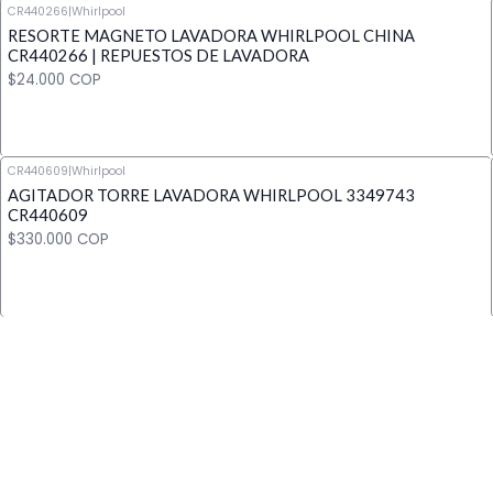
CR440266
|
Whirlpool ​
RESORTE MAGNETO LAVADORA WHIRLPOOL CHINA
Cantidad
CR440266 | REPUESTOS DE LAVADORA
$24.000 COP
CR440609
|
Whirlpool
AGITADOR TORRE LAVADORA WHIRLPOOL 3349743
Cantidad
CR440609
$330.000 COP
Cantidad