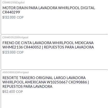
CR440299
|
Digital
MOTOR DRAIN PARA LAVADORA WHIRLPOOL DIGITAL
Cantidad
CR440299
$132.000 COP
CR440052
|
Whirlpool
FRENO DE CINTA LAVADORA WHIRLPOOL MEXICANA
Cantidad
WHME2136 CR440052 | REPUESTOS PARA LAVADORA
$123.000 COP
AN90886X
|
Whirlpool
RESORTE TRASERO ORIGINAL LARGO LAVADORA
Cantidad
WHIRLPOOL AMERICANA W10250667 CKD90886 |
REPUESTOS PARA LAVADORA
$62.400 COP