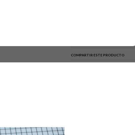
Zapatas Para Lavadora Whirlpo
nivel nacional.
Marcas:
Kenmore
DETALLES
Tipo de Electrodoméstico:
COMPARTIR ESTE PRODUCTO