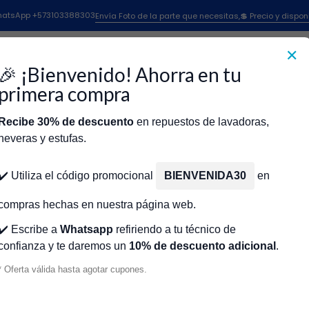
estos Para Lavadoras Whirlpool
Zapata Para Lavadora Whirlpool
Zapat
 WhatsApp +573103388303
Envía Foto de la parte que necesitas,💲 Precio y dispon
✕
|
Zapatas Para
🎉 ¡Bienvenido! Ahorra en tu
CR440303
primera compra
Recibe 30% de descuento
en repuestos de lavadoras,
Agr
Cantidad
neveras y estufas.
icio
Tienda
Técnicos Autorizados
Donde encontrar modelo?
Servic
Agregar a la lista de fa
✔️ Utiliza el código promocional
BIENVENIDA30
en
🔥 OBTENE
compras hechas en nuestra página web.
✔️ Escribe a
Whatsapp
refiriendo a tu técnico de
confianza y te daremos un
10% de descuento adicional
.
Mostrar stock de ubicacio
* Oferta válida hasta agotar cupones.
DESCRIPCIÓN