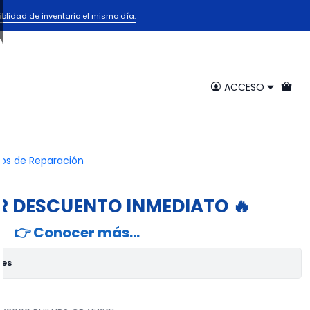
iblidad de inventario el mismo día.
SO PHILIPS ANTG. TX2000
451261
ACCESO
egar al Carrito
Comprar ahora
ios de Reparación
voritos
R DESCUENTO INMEDIATO 🔥
👉 Conocer más…
nes