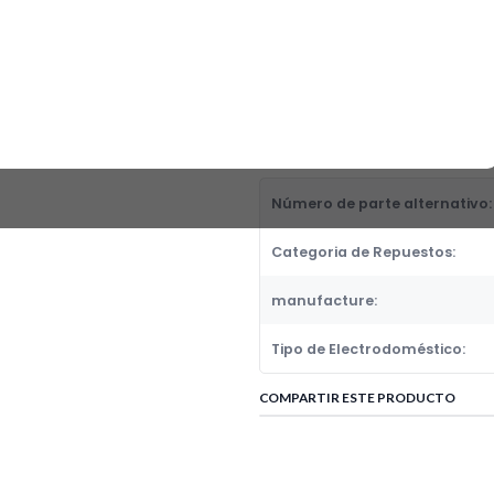
EMPAQUE VASO PHILIPS ANTG. T
Fabricante:
GENERICOS
Categoria de Repuestos:
EMPAQUES, FUELLES, BOTAGUAS
DETALLES
Número de parte alternativo:
Categoria de Repuestos:
manufacture:
Tipo de Electrodoméstico:
COMPARTIR ESTE PRODUCTO