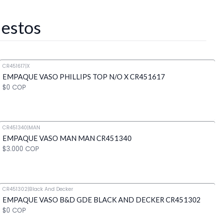
 estos
CR451617
|
X
EMPAQUE VASO PHILLIPS TOP N/O X CR451617
$0 COP
CR451340
|
MAN
EMPAQUE VASO MAN MAN CR451340
Cantidad
$3.000 COP
CR451302
|
Black And Decker
EMPAQUE VASO B&D GDE BLACK AND DECKER CR451302
Cantidad
$0 COP