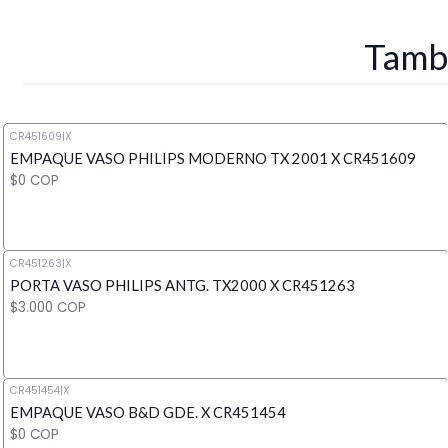
Tambi
CR451609
|
X
EMPAQUE VASO PHILIPS MODERNO TX 2001 X CR451609
$0 COP
CR451263
|
X
PORTA VASO PHILIPS ANTG. TX2000 X CR451263
Cantidad
$3.000 COP
CR451454
|
X
EMPAQUE VASO B&D GDE. X CR451454
Cantidad
$0 COP