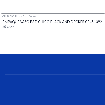
CR451392
|
Black And Decker
EMPAQUE VASO B&D CHICO BLACK AND DECKER CR451392
Cantidad
$0 COP
Cantidad