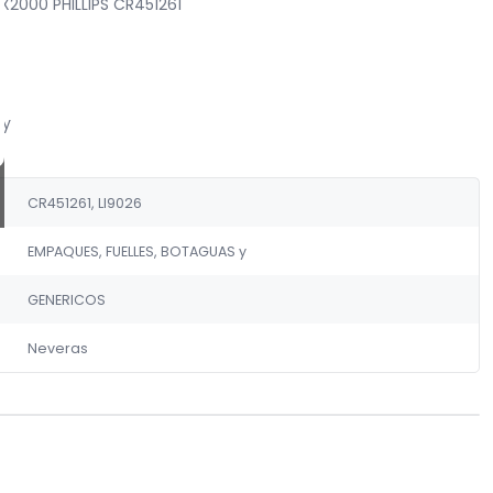
X2000 PHILLIPS CR451261
 y
CR451261, LI9026
EMPAQUES, FUELLES, BOTAGUAS y
GENERICOS
Neveras