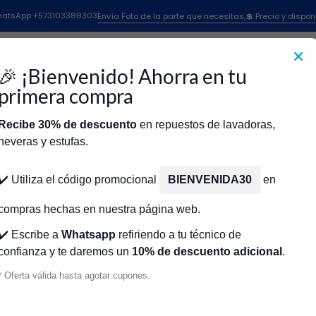
Inicio
EMPAQUE VASO PHILIPS ANTG. TX2000 PHILLIPS CR451261
 WhatsApp +573103388303
Envía Foto de la parte que necesitas,💲 Precio y dispon
✕
|
EMPAQUE VA
🎉 ¡Bienvenido! Ahorra en tu
PHILLIPS CR
primera compra
Recibe 30% de descuento
en repuestos de lavadoras,
Agr
Cantidad
neveras y estufas.
icio
Tienda
Técnicos Autorizados
Donde encontrar modelo?
Servic
Agregar a la lista de fa
✔️ Utiliza el código promocional
BIENVENIDA30
en
🔥 OBTENE
compras hechas en nuestra página web.
✔️ Escribe a
Whatsapp
refiriendo a tu técnico de
confianza y te daremos un
10% de descuento adicional
.
Mostrar stock de ubicacio
* Oferta válida hasta agotar cupones.
DESCRIPCIÓN