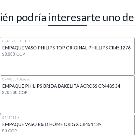
én podría interesarte uno de
CR451276
|
PHILLIPS
EMPAQUE VASO PHILIPS TOP ORIGINAL PHILLIPS CR451276
$3.000 COP
CR448534
|
Across
EMPAQUE PHILIPS BRIDA BAKELITA ACROSS CR448534
Cantidad
$70.200 COP
CR451139
|
X
EMPAQUE VASO B& D HOME ORIG X CR451139
Cantidad
$0 COP