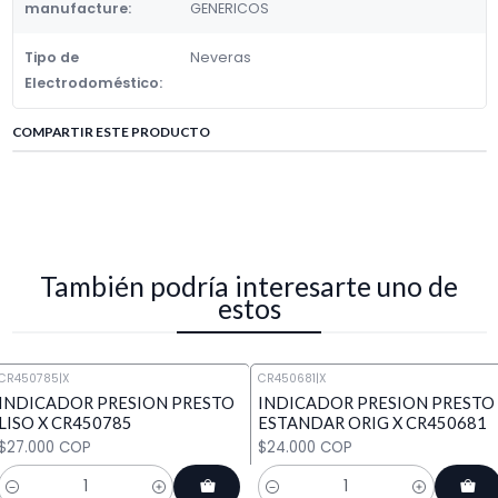
manufacture:
GENERICOS
Tipo de
Neveras
Electrodoméstico:
COMPARTIR ESTE PRODUCTO
También podría interesarte uno de
estos
CR450785
|
X
CR450681
|
X
INDICADOR PRESION PRESTO
INDICADOR PRESION PRESTO
LISO X CR450785
ESTANDAR ORIG X CR450681
$27.000 COP
$24.000 COP
Cantidad
Cantidad