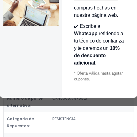
👉 Conocer más…
compras hechas en
nuestra página web.
Mostrar stock de ubicaciones
✔️ Escribe a
DESCRIPCIÓN
Whatsapp
refiriendo a
tu técnico de confianza
INDICADOR PRESION PRESTO C/BLISTER X CR450657
y te daremos un
10%
Fabricante:
de descuento
GENERICOS
adicional
.
Categoria de Repuestos:
* Oferta válida hasta agotar
RESISTENCIA
cupones.
DETALLES
Número de parte
CR450657, 975521
alternativo:
Categoria de
RESISTENCIA
Repuestos: