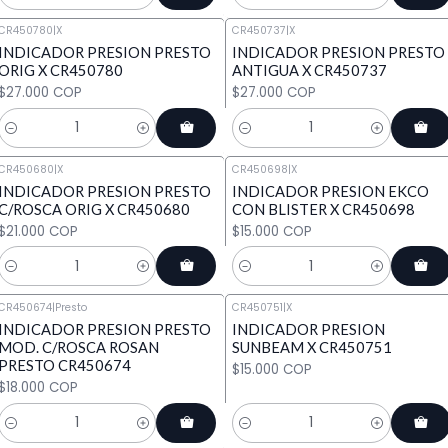
CR450780
|
X
CR450737
|
X
INDICADOR PRESION PRESTO
INDICADOR PRESION PRESTO
ORIG X CR450780
ANTIGUA X CR450737
$27.000 COP
$27.000 COP
Cantidad
Cantidad
CR450680
|
X
CR450698
|
X
INDICADOR PRESION PRESTO
INDICADOR PRESION EKCO
C/ROSCA ORIG X CR450680
CON BLISTER X CR450698
$21.000 COP
$15.000 COP
Cantidad
Cantidad
CR450674
|
Presto
CR450751
|
X
INDICADOR PRESION PRESTO
INDICADOR PRESION
MOD. C/ROSCA ROSAN
SUNBEAM X CR450751
PRESTO CR450674
$15.000 COP
$18.000 COP
Cantidad
Cantidad