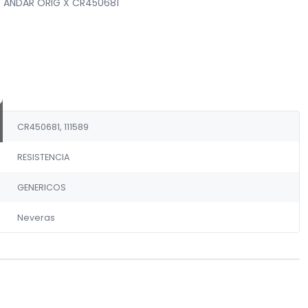
TANDAR ORIG X CR450681
CR450681, 111589
RESISTENCIA
GENERICOS
Neveras