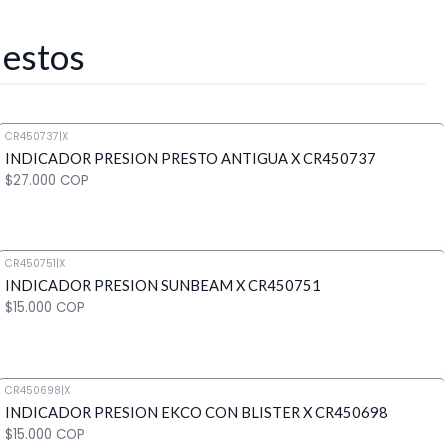
 estos
CR450737
|
X
INDICADOR PRESION PRESTO ANTIGUA X CR450737
$27.000 COP
CR450751
|
X
INDICADOR PRESION SUNBEAM X CR450751
Cantidad
$15.000 COP
CR450698
|
X
INDICADOR PRESION EKCO CON BLISTER X CR450698
Cantidad
$15.000 COP