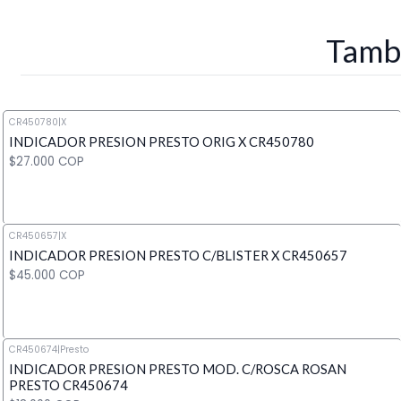
Tambi
CR450780
|
X
INDICADOR PRESION PRESTO ORIG X CR450780
$27.000 COP
CR450657
|
X
INDICADOR PRESION PRESTO C/BLISTER X CR450657
Cantidad
$45.000 COP
CR450674
|
Presto
INDICADOR PRESION PRESTO MOD. C/ROSCA ROSAN
Cantidad
PRESTO CR450674