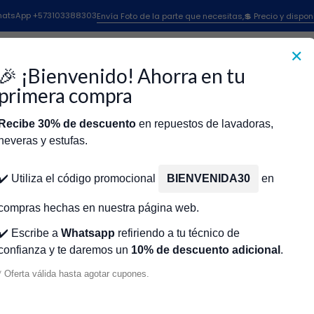
Inicio
INDICADOR PRESION PRESTO ESTANDAR ORIG X CR450681
 WhatsApp +573103388303
Envía Foto de la parte que necesitas,💲 Precio y dispon
✕
|
INDICADOR 
🎉 ¡Bienvenido! Ahorra en tu
ESTANDAR O
primera compra
Recibe 30% de descuento
en repuestos de lavadoras,
Agr
Cantidad
neveras y estufas.
icio
Tienda
Técnicos Autorizados
Donde encontrar modelo?
Servic
Agregar a la lista de fa
✔️ Utiliza el código promocional
BIENVENIDA30
en
🔥 OBTENE
compras hechas en nuestra página web.
✔️ Escribe a
Whatsapp
refiriendo a tu técnico de
confianza y te daremos un
10% de descuento adicional
.
Mostrar stock de ubicacio
* Oferta válida hasta agotar cupones.
DESCRIPCIÓN