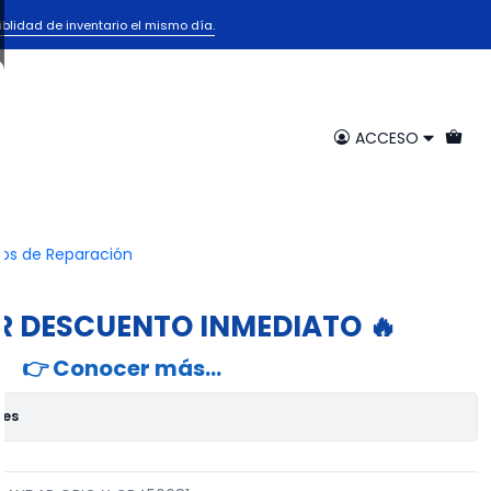
iblidad de inventario el mismo día.
PRESION PRESTO
RIG X CR450681
ACCESO
egar al Carrito
Comprar ahora
ios de Reparación
voritos
R DESCUENTO INMEDIATO 🔥
👉 Conocer más…
nes