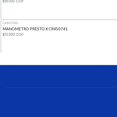
$18.000 COP
CR450741
|
X
MANOMETRO PRESTO X CR450741
Cantidad
$51.000 COP
Cantidad