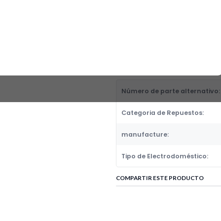
INDICADOR PRESION PRESTO ES
Fabricante:
GENERICOS
Categoria de Repuestos:
RESISTENCIA
DETALLES
Número de parte alternativo:
Categoria de Repuestos:
manufacture:
Tipo de Electrodoméstico:
COMPARTIR ESTE PRODUCTO