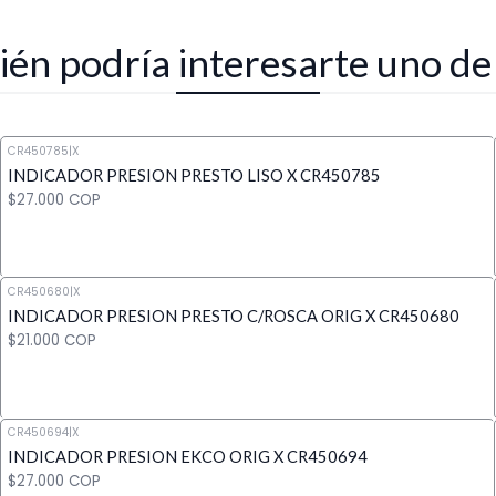
én podría interesarte uno de
CR450785
|
X
INDICADOR PRESION PRESTO LISO X CR450785
$27.000 COP
CR450680
|
X
INDICADOR PRESION PRESTO C/ROSCA ORIG X CR450680
Cantidad
$21.000 COP
CR450694
|
X
INDICADOR PRESION EKCO ORIG X CR450694
Cantidad
$27.000 COP