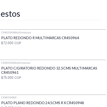
 estos
CR450964
|
Multimarcas
PLATO REDONDO R MULTIMARCAS CR450964
$72.000 COP
CR450961
|
Multimarcas
PLATO C/GIRATORIO REDONDO 32.5CMS MULTIMARCAS
Cantidad
CR450961
$75.000 COP
CR450948
|
X
PLATO PLANO REDONDO 24.5CMS R X CR450948
Cantidad