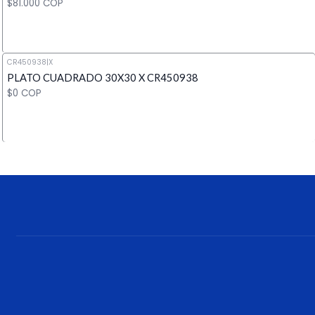
$81.000 COP
CR450938
|
X
PLATO CUADRADO 30X30 X CR450938
Cantidad
$0 COP
Cantidad