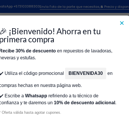
Hornos Microondas y Tostadores
PLATO LISO 28O CM MULTIMARCAS C
 WhatsApp +573103388303
Envía Foto de la parte que necesitas,💲 Precio y dispon
✕
|
PLATO LISO
🎉 ¡Bienvenido! Ahorra en tu
CR450954
primera compra
Recibe 30% de descuento
en repuestos de lavadoras,
Agr
Cantidad
neveras y estufas.
icio
Tienda
Técnicos Autorizados
Donde encontrar modelo?
Servic
Agregar a la lista de fa
✔️ Utiliza el código promocional
BIENVENIDA30
en
🔥 OBTENE
compras hechas en nuestra página web.
✔️ Escribe a
Whatsapp
refiriendo a tu técnico de
confianza y te daremos un
10% de descuento adicional
.
Mostrar stock de ubicacio
* Oferta válida hasta agotar cupones.
DESCRIPCIÓN