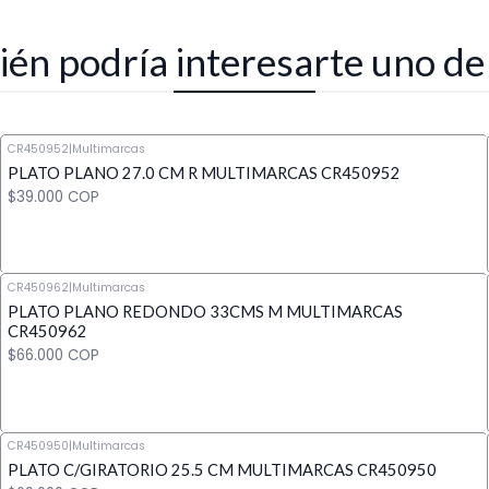
én podría interesarte uno de
CR450952
|
Multimarcas
PLATO PLANO 27.0 CM R MULTIMARCAS CR450952
$39.000 COP
CR450962
|
Multimarcas
PLATO PLANO REDONDO 33CMS M MULTIMARCAS
Cantidad
CR450962
$66.000 COP
CR450950
|
Multimarcas
PLATO C/GIRATORIO 25.5 CM MULTIMARCAS CR450950
Cantidad