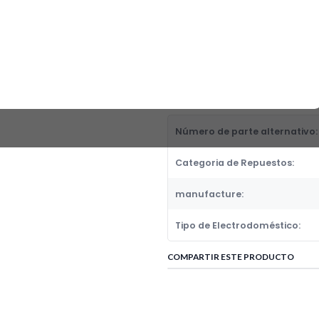
PLATO LISO 28O CM MULTIMA
Fabricante:
GENERICOS
Categoria de Repuestos:
PLATOS
DETALLES
Número de parte alternativo:
Categoria de Repuestos:
manufacture:
Tipo de Electrodoméstico:
COMPARTIR ESTE PRODUCTO