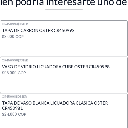
én podría interesarte uno de
CR450993
|
OSTER
TAPA DE CARBON OSTER CR450993
$3.000 COP
CR450998
|
OSTER
VASO DE VIDRIO LICUADORA CUBE OSTER CR450998
Cantidad
$96.000 COP
CR450981
|
OSTER
TAPA DE VASO BLANCA LICUADORA CLASICA OSTER
Cantidad
CR450981
$24.000 COP