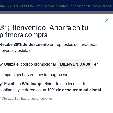
Inicio
TAZON DE VIDRIO OSTER CR450999
 WhatsApp +573103388303
Envía Foto de la parte que necesitas,💲 Precio y dispon
✕
|
TAZON DE V
🎉 ¡Bienvenido! Ahorra en tu
primera compra
Agr
Cantidad
Recibe 30% de descuento
en repuestos de lavadoras,
neveras y estufas.
Agregar a la lista de fa
icio
Tienda
Técnicos Autorizados
Donde encontrar modelo?
Servic
✔️ Utiliza el código promocional
BIENVENIDA30
en
🔥 OBTENE
compras hechas en nuestra página web.
✔️ Escribe a
Whatsapp
refiriendo a tu técnico de
Mostrar stock de ubicacio
confianza y te daremos un
10% de descuento adicional
.
DESCRIPCIÓN
* Oferta válida hasta agotar cupones.
TAZON DE VIDRIO OSTER CR45