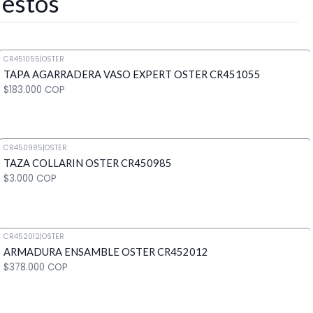
 estos
CR451055
|
OSTER
TAPA AGARRADERA VASO EXPERT OSTER CR451055
$183.000 COP
CR450985
|
OSTER
TAZA COLLARIN OSTER CR450985
Cantidad
$3.000 COP
CR452012
|
OSTER
ARMADURA ENSAMBLE OSTER CR452012
Cantidad
$378.000 COP