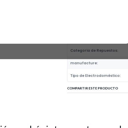
Fabricante:
SUNBEAM
Categoria de Repuestos:
DETALLES
Número de parte alternativo:
Categoria de Repuestos:
manufacture:
Tipo de Electrodoméstico:
COMPARTIR ESTE PRODUCTO